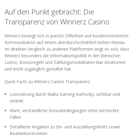
Auf den Punkt gebracht: Die
Transparenz von Winnerz Casino
Winnerz bewegt sich in puncto Offenheit und kundenorientierter
Kommunikation auf einem überdurchschnittlich hohen Niveau.
Im direkten Vergleich zu anderen Plattformen zeigt es sich, dass
Winnerz besonders die Informationspolitik in den Bereichen
Lizenz, Bonusregeln und Zahlungsmodalitäten klar strukturiert
und leicht zugänglich gestaltet hat.
Quick Facts zu Winnerz Casino Transparenz:
Lizenzierung durch Malta Gaming Authority, sichtbar und
verlinkt
Klare, verständliche Bonusbedingungen ohne versteckte
Fallen
Detaillierte Angaben zu Ein- und Auszahlungslimits sowie
Bearbeitungszeiten