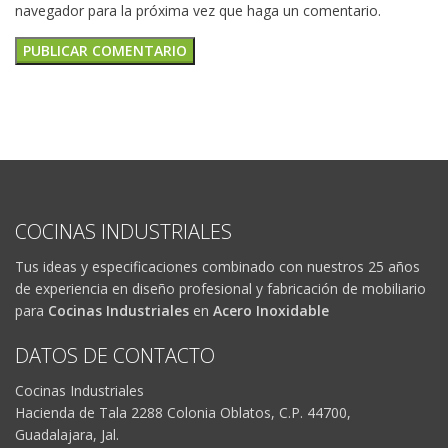
navegador para la próxima vez que haga un comentario.
COCINAS INDUSTRIALES
Tus ideas y especificaciones combinado con nuestros 25 años
de experiencia en diseño profesional y fabricación de mobiliario
para
Cocinas Industriales
en
Acero Inoxidable
DATOS DE CONTACTO
Cocinas Industriales
Hacienda de Tala 2288 Colonia Oblatos, C.P. 44700,
Guadalajara, Jal.