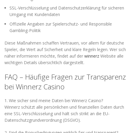
SSL-Verschlüsselung und Datenschutzerklärung für sicheren
Umgang mit Kundendaten
Offizielle Angaben zur Spielerschutz- und Responsible
Gambling-Politik
Diese Maßnahmen schaffen Vertrauen, vor allem für deutsche
Spieler, die Wert auf Sicherheit und klare Regeln legen. Wer sich
näher informieren möchte, findet auf der
winnerz
Website alle
wichtigen Details übersichtlich dargestellt.
FAQ – Häufige Fragen zur Transparenz
bei Winnerz Casino
1. Wie sicher sind meine Daten bei Winnerz Casino?
Winnerz schützt alle persönlichen und finanziellen Daten durch
eine SSL-Verschlüsselung und hält sich strikt an die EU-
Datenschutzgrundverordnung (DSGVO).
2. Sind die Bonusbedingungen wirklich fair und transparent?