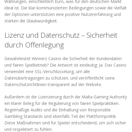
Währungen, einschließlich Euro, was für den deutschen Markt
ideal ist. Die klar kommunizierten Bedingungen sowie die Vielfalt
der Optionen unterstützen eine positive Nutzererfahrung und
stärken die Glaubwürdigkeit.
Lizenz und Datenschutz – Sicherheit
durch Offenlegung
Gewährleistet Winnerz Casino die Sicherheit der Kundendaten
und fairen Spielbetrieb? Die Antwort ist eindeutig: Ja. Das Casino
verwendet eine SSL-Verschlüsselung, um alle
Datenübertragungen zu schützen, und veröffentlicht seine
Datenschutzrichtlinien transparent auf der Website.
Außerdem ist die Lizenzierung durch die Malta Gaming Authority
ein klarer Beleg für die Regulierung von fairen Spielpraktiken.
Regelmäßige Audits und die Einhaltung von Responsible
Gambling Standards sind ebenfalls Teil der Plattformpolitik.
Diese Maßnahmen sind für Spieler entscheidend, um sich sicher
und respektiert zu fühlen.