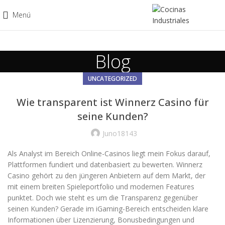
Menú
Blog
UNCATEGORIZED
Wie transparent ist Winnerz Casino für
seine Kunden?
Juno18143
Als Analyst im Bereich Online-Casinos liegt mein Fokus darauf,
Plattformen fundiert und datenbasiert zu bewerten. Winnerz
Casino gehört zu den jüngeren Anbietern auf dem Markt, der
mit einem breiten Spieleportfolio und modernen Features
punktet. Doch wie steht es um die Transparenz gegenüber
seinen Kunden? Gerade im iGaming-Bereich entscheiden klare
Informationen über Lizenzierung, Bonusbedingungen und