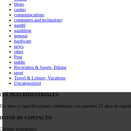
blogs
casino
communications
computers and technology
gambl
gambling
general
hardware
news
other
Post
public
Recreation & Sports, Biking
sport
Travel & Leisure, Vacations
Uncategorized
COCINAS INDUSTRIALES
Tus ideas y especificaciones combinado con nuestros 25 años de experie
DATOS DE CONTACTO
Cocinas Industriales