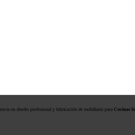
ncia en diseño profesional y fabricación de mobiliario para
Cocinas In