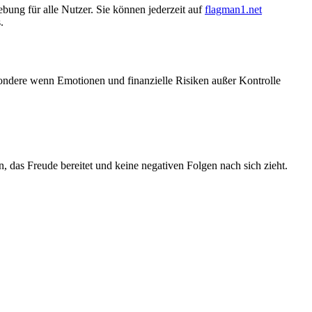
ebung für alle Nutzer. Sie können jederzeit auf
flagman1.net
.
sondere wenn Emotionen und finanzielle Risiken außer Kontrolle
en, das Freude bereitet und keine negativen Folgen nach sich zieht.