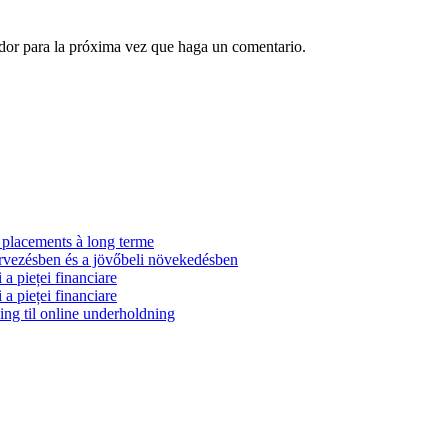
ador para la próxima vez que haga un comentario.
s placements à long terme
tervezésben és a jövőbeli növekedésben
 a pieței financiare
 a pieței financiare
ing til online underholdning