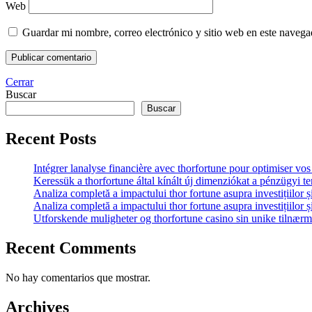
Web
Guardar mi nombre, correo electrónico y sitio web en este naveg
Cerrar
Buscar
Buscar
Recent Posts
Intégrer lanalyse financière avec thorfortune pour optimiser vo
Keressük a thorfortune által kínált új dimenziókat a pénzügyi 
Analiza completă a impactului thor fortune asupra investițiilor și
Analiza completă a impactului thor fortune asupra investițiilor și
Utforskende muligheter og thorfortune casino sin unike tilnærm
Recent Comments
No hay comentarios que mostrar.
Archives