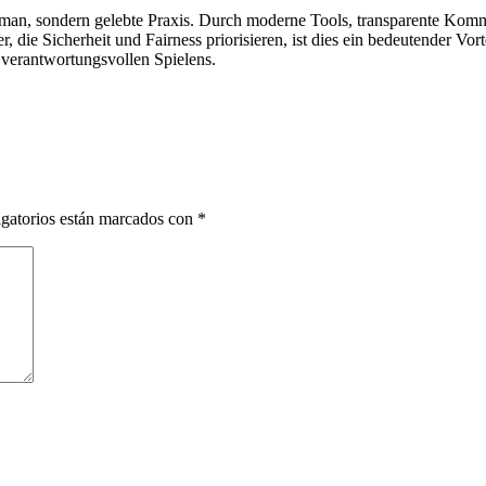
gman, sondern gelebte Praxis. Durch moderne Tools, transparente Komm
 die Sicherheit und Fairness priorisieren, ist dies ein bedeutender Vor
 verantwortungsvollen Spielens.
gatorios están marcados con
*