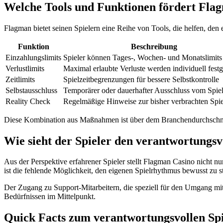
Welche Tools und Funktionen fördert Fla
Flagman bietet seinen Spielern eine Reihe von Tools, die helfen, den 
Funktion
Beschreibung
Einzahlungslimits
Spieler können Tages-, Wochen- und Monatslimits
Verlustlimits
Maximal erlaubte Verluste werden individuell festg
Zeitlimits
Spielzeitbegrenzungen für bessere Selbstkontrolle
Selbstausschluss
Temporärer oder dauerhafter Ausschluss vom Spiel
Reality Check
Regelmäßige Hinweise zur bisher verbrachten Spie
Diese Kombination aus Maßnahmen ist über dem Branchendurchschnitt 
Wie sieht der Spieler den verantwortungs
Aus der Perspektive erfahrener Spieler stellt Flagman Casino nicht nur
ist die fehlende Möglichkeit, den eigenen Spielrhythmus bewusst zu s
Der Zugang zu Support-Mitarbeitern, die speziell für den Umgang mit p
Bedürfnissen im Mittelpunkt.
Quick Facts zum verantwortungsvollen Sp