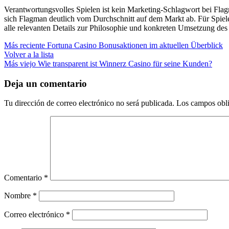
Verantwortungsvolles Spielen ist kein Marketing-Schlagwort bei Fla
sich Flagman deutlich vom Durchschnitt auf dem Markt ab. Für Spieler,
alle relevanten Details zur Philosophie und konkreten Umsetzung des
Más reciente
Fortuna Casino Bonusaktionen im aktuellen Überblick
Volver a la lista
Más viejo
Wie transparent ist Winnerz Casino für seine Kunden?
Deja un comentario
Tu dirección de correo electrónico no será publicada.
Los campos obli
Comentario
*
Nombre
*
Correo electrónico
*