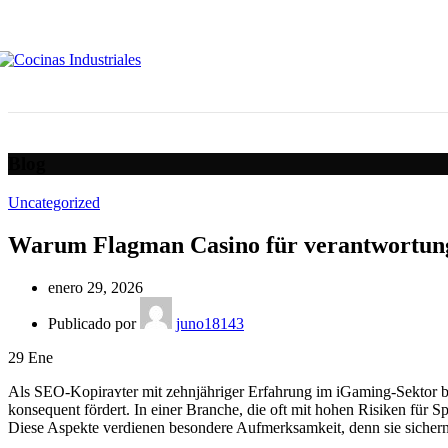
Blog
Uncategorized
Warum Flagman Casino für verantwortungs
enero 29, 2026
Publicado por
juno18143
29
Ene
Als SEO-Kopiraʏter mit zehnjähriger Erfahrung im iGaming-Sektor be
konsequent fördert. In einer Branche, die oft mit hohen Risiken für 
Diese Aspekte verdienen besondere Aufmerksamkeit, denn sie sichern n