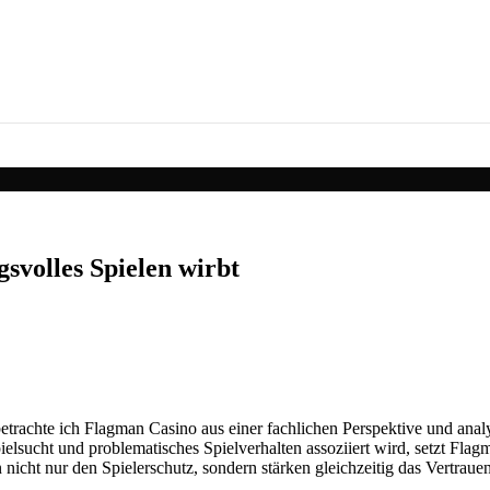
volles Spielen wirbt
trachte ich Flagman Casino aus einer fachlichen Perspektive und anal
Spielsucht und problematisches Spielverhalten assoziiert wird, setzt F
icht nur den Spielerschutz, sondern stärken gleichzeitig das Vertrauen