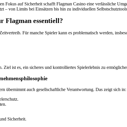
aren Fokus auf Sicherheit schafft Flagman Casino eine verlässliche Umg
t – von Limits bei Einsätzen bis hin zu individuellen Selbstschutztools
r Flagman essentiell?
 Zeitvertreib. Für manche Spieler kann es problematisch werden, insbe
Ziel ist es, ein sicheres und kontrolliertes Spielerlebnis zu ermöglich
ernehmensphilosophie
rn übernimmt auch gesellschaftliche Verantwortung. Das zeigt sich in:
lerschutz.
ten.
nd Sicherheit.