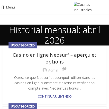
Menú
Historial mensual: abril
2026
UNCATEGORIZED
Casino en ligne Neosurf – aperçu et
options
0
Admin
Qu’est‑ce que Neosurf et pourquoi l’utiliser dans les
casinos en ligne ?Comment s’inscrire et vérifier son
compte avec NeosurfLes bonus...
CONTINUAR LEYENDO
UNCATEGORIZED