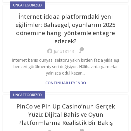
UNCATEGORIZED
İnternet iddaa platformdaki yeni
eğilimler: Bahsegel, oyunlarını 2025
dönemine hangi yöntemle entegre
edecek?
0
Juno18143
İnternet bahis dünyası sektörü yakın birden fazla yılda eşi
benzeri görülmemiş seri değişiyor. Hâlihazırda gamerlar
yalnızca ödül kazan...
CONTINUAR LEYENDO
UNCATEGORIZED
PinCo ve Pin Up Casino’nun Gerçek
Yüzü: Dijital Bahis ve Oyun
Platformlarına Realistik Bir Bakış
0