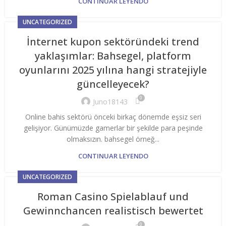
CONTINUAR LEYENDO
UNCATEGORIZED
İnternet kupon sektöründeki trend
yaklaşımlar: Bahsegel, platform
oyunlarını 2025 yılına hangi stratejiyle
güncelleyecek?
0
Juno18143
Online bahis sektörü önceki birkaç dönemde eşsiz seri
gelişiyor. Günümüzde gamerlar bir şekilde para peşinde
olmaksızın. bahsegel örneğ...
CONTINUAR LEYENDO
UNCATEGORIZED
Roman Casino Spielablauf und
Gewinnchancen realistisch bewertet
0