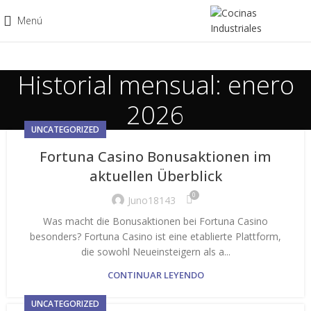
Menú
Historial mensual: enero
2026
UNCATEGORIZED
Fortuna Casino Bonusaktionen im
aktuellen Überblick
0
Juno18143
Was macht die Bonusaktionen bei Fortuna Casino
besonders? Fortuna Casino ist eine etablierte Plattform,
die sowohl Neueinsteigern als a...
CONTINUAR LEYENDO
UNCATEGORIZED