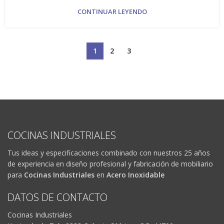
CONTINUAR LEYENDO
1
2
3
COCINAS INDUSTRIALES
Tus ideas y especificaciones combinado con nuestros 25 años
de experiencia en diseño profesional y fabricación de mobiliario
para
Cocinas Industriales
en
Acero Inoxidable
DATOS DE CONTACTO
Cocinas Industriales