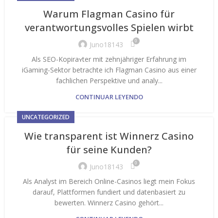
Warum Flagman Casino für
verantwortungsvolles Spielen wirbt
0
Juno18143
Als SEO-Kopiraʏter mit zehnjähriger Erfahrung im
iGaming-Sektor betrachte ich Flagman Casino aus einer
fachlichen Perspektive und analy...
CONTINUAR LEYENDO
UNCATEGORIZED
Wie transparent ist Winnerz Casino
für seine Kunden?
0
Juno18143
Als Analyst im Bereich Online-Casinos liegt mein Fokus
darauf, Plattformen fundiert und datenbasiert zu
bewerten. Winnerz Casino gehört...