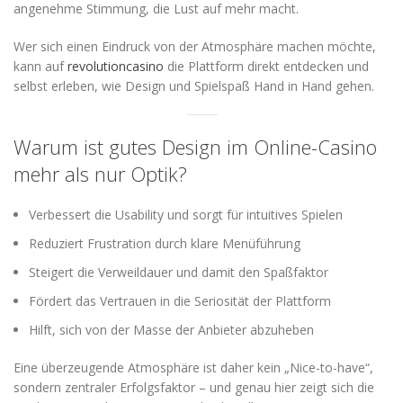
angenehme Stimmung, die Lust auf mehr macht.
Wer sich einen Eindruck von der Atmosphäre machen möchte,
kann auf
revolutioncasino
die Plattform direkt entdecken und
selbst erleben, wie Design und Spielspaß Hand in Hand gehen.
Warum ist gutes Design im Online-Casino
mehr als nur Optik?
Verbessert die Usability und sorgt für intuitives Spielen
Reduziert Frustration durch klare Menüführung
Steigert die Verweildauer und damit den Spaßfaktor
Fördert das Vertrauen in die Seriosität der Plattform
Hilft, sich von der Masse der Anbieter abzuheben
Eine überzeugende Atmosphäre ist daher kein „Nice-to-have“,
sondern zentraler Erfolgsfaktor – und genau hier zeigt sich die