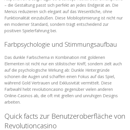
– die Gestaltung passt sich perfekt an jedes Endgerät an. Die
Menüs reduzieren sich elegant auf das Wesentliche, ohne
Funktionalität einzubüßen. Diese Mobiloptimierung ist nicht nur
ein moderner Standard, sondern trägt entscheidend zur
positiven Spielerfahrung bei.
Farbpsychologie und Stimmungsaufbau
Das dunkle Farbschema in Kombination mit goldenen
Elementen ist nicht nur ein stilistischer Kniff, sondern zielt auch
auf die psychologische Wirkung ab: Dunkle Hintergründe
schonen die Augen und schaffen einen Fokus auf das Spiel,
während Gold Vertrauen und Exklusivität vermittelt. Diese
Farbwahl hebt revolutioncasino gegenüber vielen anderen
Online-Casinos ab, die oft mit grellen und unruhigen Designs
arbeiten.
Quick facts zur Benutzeroberfläche von
Revolutioncasino