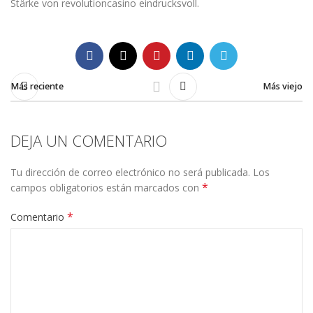
Stärke von revolutioncasino eindrucksvoll.
Más reciente
Más viejo
DEJA UN COMENTARIO
Tu dirección de correo electrónico no será publicada.
Los
*
campos obligatorios están marcados con
*
Comentario