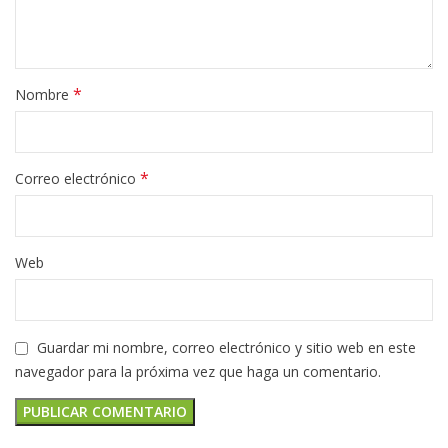
*
Nombre
*
Correo electrónico
Web
Guardar mi nombre, correo electrónico y sitio web en este
navegador para la próxima vez que haga un comentario.