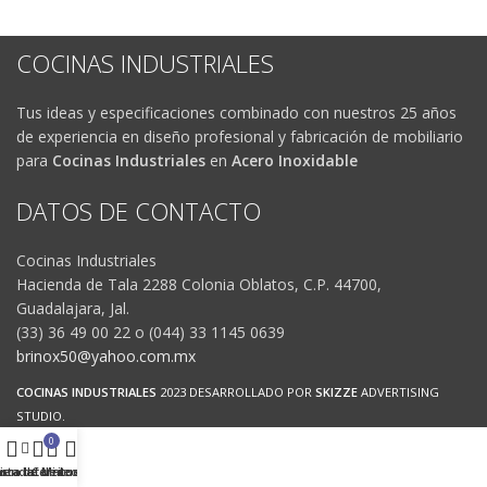
COCINAS INDUSTRIALES
Tus ideas y especificaciones combinado con nuestros 25 años
de experiencia en diseño profesional y fabricación de mobiliario
para
Cocinas Industriales
en
Acero Inoxidable
DATOS DE CONTACTO
Cocinas Industriales
Hacienda de Tala 2288 Colonia Oblatos, C.P. 44700,
Guadalajara, Jal.
(33) 36 49 00 22 o (044) 33 1145 0639
brinox50@yahoo.com.mx
COCINAS INDUSTRIALES
2023 DESARROLLADO POR
SKIZZE
ADVERTISING
STUDIO.
0
rra lateral
ienda
ista de deseos
Carrito
Mi cuenta