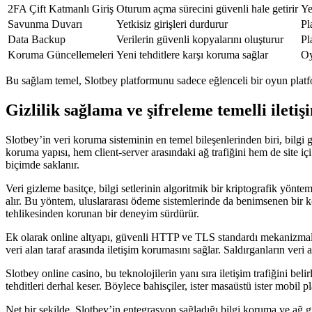
2FA Çift Katmanlı Giriş
Oturum açma sürecini güvenli hale getirir
Ye
Savunma Duvarı
Yetkisiz girişleri durdurur
Pl
Data Backup
Verilerin güvenli kopyalarını oluşturur
Pl
Koruma Güncellemeleri
Yeni tehditlere karşı koruma sağlar
Oy
Bu sağlam temel, Slotbey platformunu sadece eğlenceli bir oyun platfor
Gizlilik sağlama ve şifreleme temelli iletiş
Slotbey’in veri koruma sisteminin en temel bileşenlerinden biri, bilgi 
koruma yapısı, hem client-server arasındaki ağ trafiğini hem de site içi 
biçimde saklanır.
Veri gizleme basitçe, bilgi setlerinin algoritmik bir kriptografik yön
alır. Bu yöntem, uluslararası ödeme sistemlerinde da benimsenen bir ko
tehlikesinden korunan bir deneyim sürdürür.
Ek olarak online altyapı, güvenli HTTP ve TLS standardı mekanizmalarıy
veri alan taraf arasında iletişim korumasını sağlar. Saldırganların ve
Slotbey online casino, bu teknolojilerin yanı sıra iletişim trafiğini bel
tehditleri derhal keser. Böylece bahisçiler, ister masaüstü ister mobi
Net bir şekilde, Slotbey’in entegrasyon sağladığı bilgi koruma ve ağ g