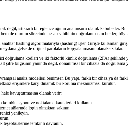
arak değil, istikrarlı bir eğlence ağının ana unsuru olarak kabul eder. B
hem de oturum sürecinde hesap sahibinin doğrulanmasını bekler; böylece
htar hashing algoritmalarıyla (hashing) işler. Girişte kullanılan giriş pa
ı meydana gelse de orijinal parolaların kopyalanmasını olanaksız kılar.
 doğrulama kodları ve iki faktörlü kimlik doğrulama (2FA) şeklinde yard
alt şifre bilgisinin yanında değil, donanımsal bir cihazla da doğrulama 
vranışsal analiz modelleri benimser. Bu yapı, farklı bir cihaz ya da far
etkisiz erişimlere karşı dinamik bir koruma mekanizması kurulur.
ı hale kavuşturmasına olanak verir:
am kombinasyonu ve noktalama karakterleri kullanın.
ernet ağlarında login olmaktan sakının.
renizi yenileyin.
urun.
k teşebbüslerine temkinli davranın.