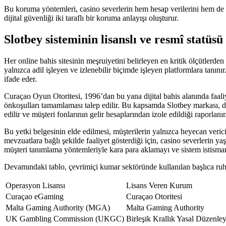
Bu koruma yöntemleri, casino severlerin hem hesap verilerini hem de o
dijital güvenliği iki taraflı bir koruma anlayışı oluşturur.
Slotbey sisteminin lisanslı ve resmî statüsü
Her online bahis sitesinin meşruiyetini belirleyen en kritik ölçütlerden
yalnızca adil işleyen ve izlenebilir biçimde işleyen platformlara tanın
ifade eder.
Curaçao Oyun Otoritesi, 1996’dan bu yana dijital bahis alanında faaliyet
önkoşulları tamamlaması talep edilir. Bu kapsamda Slotbey markası, de
edilir ve müşteri fonlarının gelir hesaplarından izole edildiği raporlanır
Bu yetki belgesinin elde edilmesi, müşterilerin yalnızca heyecan veric
mevzuatlara bağlı şekilde faaliyet gösterdiği için, casino severlerin
müşteri tanımlama yöntemleriyle kara para aklamayı ve sistem istismar
Devamındaki tablo, çevrimiçi kumar sektöründe kullanılan başlıca ruhsa
Operasyon Lisansı
Lisans Veren Kurum
Curaçao eGaming
Curaçao Otoritesi
Malta Gaming Authority (MGA)
Malta Gaming Authority
UK Gambling Commission (UKGC)
Birleşik Krallık Yasal Düzenley