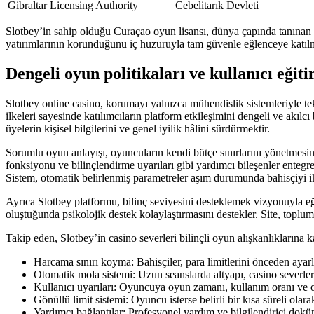
Gibraltar Licensing Authority
Cebelitarık Devleti
Slotbey’in sahip olduğu Curaçao oyun lisansı, dünya çapında tanınan bu
yatırımlarının korunduğunu iç huzuruyla tam güvenle eğlenceye katılm
Dengeli oyun politikaları ve kullanıcı eğiti
Slotbey online casino, korumayı yalnızca mühendislik sistemleriyle tek
ilkeleri sayesinde katılımcıların platform etkileşimini dengeli ve ak
üyelerin kişisel bilgilerini ve genel iyilik hâlini sürdürmektir.
Sorumlu oyun anlayışı, oyuncuların kendi bütçe sınırlarını yönetmesine
fonksiyonu ve bilinçlendirme uyarıları gibi yardımcı bileşenler entegr
Sistem, otomatik belirlenmiş parametreler aşım durumunda bahisçiyi ik
Ayrıca Slotbey platformu, bilinç seviyesini desteklemek vizyonuyla eğiti
oluştuğunda psikolojik destek kolaylaştırmasını destekler. Site, toplumsa
Takip eden, Slotbey’in casino severleri bilinçli oyun alışkanlıklarına 
Harcama sınırı koyma: Bahisçiler, para limitlerini önceden ayarla
Otomatik mola sistemi: Uzun seanslarda altyapı, casino severler
Kullanıcı uyarıları: Oyuncuya oyun zamanı, kullanım oranı ve oyun
Gönüllü limit sistemi: Oyuncu isterse belirli bir kısa süreli olara
Yardımcı bağlantılar: Profesyonel yardım ve bilgilendirici dokü