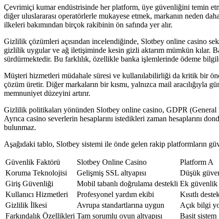
Çevrimiçi kumar endüstrisinde her platform, üye güvenliğini temin et
diğer uluslararası operatörlerle mukayese etmek, markanın neden daha 
ilkeleri bakımından birçok rakibinin ön safında yer alır.
Gizlilik çözümleri açısından incelendiğinde, Slotbey online casino sek
gizlilik uygular ve ağ iletişiminde kesin gizli aktarım mümkün kılar. 
sürdürmektedir. Bu farklılık, özellikle banka işlemlerinde ödeme bilgil
Müşteri hizmetleri müdahale süresi ve kullanılabilirliği da kritik bir 
çözüm üretir. Diğer markaların bir kısmı, yalnızca mail aracılığıyla g
memnuniyet düzeyini artırır.
Gizlilik politikaları yönünden Slotbey online casino, GDPR (General Dat
Ayrıca casino severlerin hesaplarını istedikleri zaman hesaplarını don
bulunmaz.
Aşağıdaki tablo, Slotbey sistemi ile önde gelen rakip platformların g
Güvenlik Faktörü
Slotbey Online Casino
Platform A
Koruma Teknolojisi
Gelişmiş SSL altyapısı
Düşük güven
Giriş Güvenliği
Mobil tabanlı doğrulama destekli
Ek güvenlik
Kullanıcı Hizmetleri
Profesyonel yardım ekibi
Kısıtlı destek
Gizlilik İlkesi
Avrupa standartlarına uygun
Açık bilgi y
Farkındalık Özellikleri
Tam sorumlu oyun altyapısı
Basit sistem