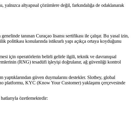
, yalnızca altyapısal çözümlere değil, farkındalığa de odaklanarak
enelinde tanınan Curaçao lisansı sertifikası ile çalışır. Bu yasal izin,
ilik politikası konularında istikrarlı yapı açıkça ortaya koyduğunu
 için operatörlerin belirli gelirle ilgili, teknik ve davranışsal
mlerinin (RNG) tesadüfi işleyişi doğrulanır, ağ güvenliği kontrol
lem yaptıklarından güven duymalarını destekler. Slotbey, global
a casino platformu, KYC (Know Your Customer) yaklaşımı çerçevesinde
hatlarıyla özetlemektedir: