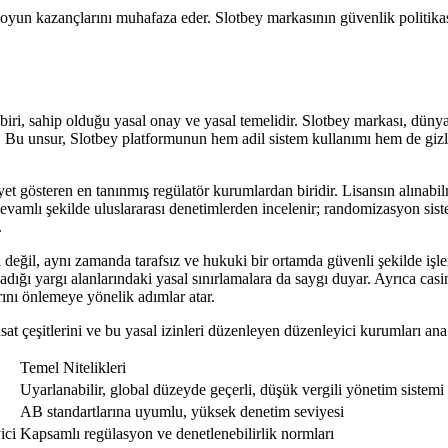
yun kazançlarını muhafaza eder. Slotbey markasının güvenlik politikası
 biri, sahip olduğu yasal onay ve yasal temelidir. Slotbey markası, dünya g
ır. Bu unsur, Slotbey platformunun hem adil sistem kullanımı hem de gizl
 gösteren en tanınmış regülatör kurumlardan biridir. Lisansın alınabilmesi
vamlı şekilde uluslararası denetimlerden incelenir; randomizasyon siste
.
i değil, aynı zamanda tarafsız ve hukuki bir ortamda güvenli şekilde iş
 yaşadığı yargı alanlarındaki yasal sınırlamalara da saygı duyar. Ayrıc
ını önlemeye yönelik adımlar atar.
t çeşitlerini ve bu yasal izinleri düzenleyen düzenleyici kurumları ana 
Temel Nitelikleri
Uyarlanabilir, global düzeyde geçerli, düşük vergili yönetim sistemi
AB standartlarına uyumlu, yüksek denetim seviyesi
ici
Kapsamlı regülasyon ve denetlenebilirlik normları