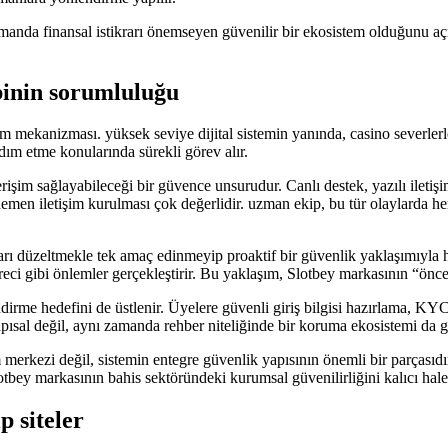
manda finansal istikrarı önemseyen güvenilir bir ekosistem olduğunu açık
ibinin sorumluluğu
m mekanizması. yüksek seviye dijital sistemin yanında, casino severlerl
ardım etme konularında sürekli görev alır.
rişim sağlayabileceği bir güvence unsurudur. Canlı destek, yazılı iletişim
de hemen iletişim kurulması çok değerlidir. uzman ekip, bu tür olaylarda
ları düzeltmekle tek amaç edinmeyip proaktif bir güvenlik yaklaşımıyla 
üreci gibi önlemler gerçekleştirir. Bu yaklaşım, Slotbey markasının “önce
irme hedefini de üstlenir. Üyelere güvenli giriş bilgisi hazırlama, KYC 
pısal değil, aynı zamanda rehber niteliğinde bir koruma ekosistemi da gel
ım merkezi değil, sistemin entegre güvenlik yapısının önemli bir parçasıd
tbey markasının bahis sektöründeki kurumsal güvenilirliğini kalıcı hale 
p siteler