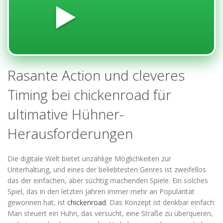
▶️
Rasante Action und cleveres
Timing bei chickenroad für
ultimative Hühner-
Herausforderungen
Die digitale Welt bietet unzählige Möglichkeiten zur
Unterhaltung, und eines der beliebtesten Genres ist zweifellos
das der einfachen, aber süchtig machenden Spiele. Ein solches
Spiel, das in den letzten Jahren immer mehr an Popularität
gewonnen hat, ist
chickenroad
. Das Konzept ist denkbar einfach:
Man steuert ein Huhn, das versucht, eine Straße zu überqueren,