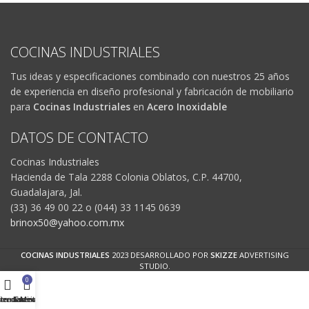
COCINAS INDUSTRIALES
Tus ideas y especificaciones combinado con nuestros 25 años
de experiencia en diseño profesional y fabricación de mobiliario
para
Cocinas Industriales
en
Acero Inoxidable
DATOS DE CONTACTO
Cocinas Industriales
Hacienda de Tala 2288 Colonia Oblatos, C.P. 44700,
Guadalajara, Jal.
(33) 36 49 00 22 o (044) 33 1145 0639
brinox50@yahoo.com.mx
COCINAS INDUSTRIALES
2023 DESARROLLADO POR
SKIZZE
ADVERTISING
STUDIO.
0
rra lateral
sta de deseos
ienda
Carrito
Mi cuenta