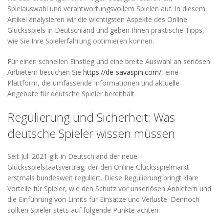
Spielauswahl und verantwortungsvollem Spielen auf. In diesem
Artikel analysieren wir die wichtigsten Aspekte des Online
Glücksspiels in Deutschland und geben Ihnen praktische Tipps,
wie Sie Ihre Spielerfahrung optimieren können.
Für einen schnellen Einstieg und eine breite Auswahl an seriösen
Anbietern besuchen Sie
https://de-savaspin.com/
, eine
Plattform, die umfassende Informationen und aktuelle
Angebote für deutsche Spieler bereithält.
Regulierung und Sicherheit: Was
deutsche Spieler wissen müssen
Seit Juli 2021 gilt in Deutschland der neue
Glücksspielstaatsvertrag, der den Online Glücksspielmarkt
erstmals bundesweit reguliert. Diese Regulierung bringt klare
Vorteile für Spieler, wie den Schutz vor unseriösen Anbietern und
die Einführung von Limits für Einsätze und Verluste. Dennoch
sollten Spieler stets auf folgende Punkte achten: