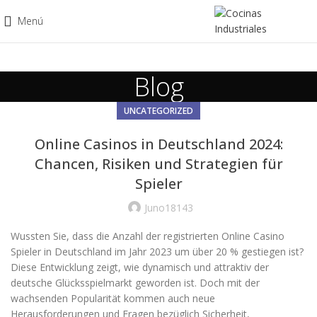
Menú
Blog
UNCATEGORIZED
Online Casinos in Deutschland 2024:
Chancen, Risiken und Strategien für
Spieler
Juno18143
Wussten Sie, dass die Anzahl der registrierten Online Casino
Spieler in Deutschland im Jahr 2023 um über 20 % gestiegen ist?
Diese Entwicklung zeigt, wie dynamisch und attraktiv der
deutsche Glücksspielmarkt geworden ist. Doch mit der
wachsenden Popularität kommen auch neue
Herausforderungen und Fragen bezüglich Sicherheit,