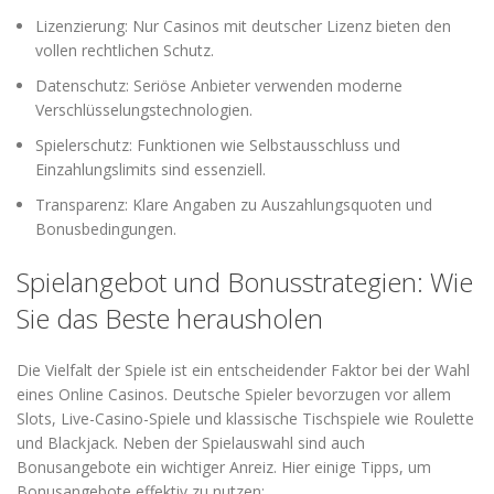
Lizenzierung: Nur Casinos mit deutscher Lizenz bieten den
vollen rechtlichen Schutz.
Datenschutz: Seriöse Anbieter verwenden moderne
Verschlüsselungstechnologien.
Spielerschutz: Funktionen wie Selbstausschluss und
Einzahlungslimits sind essenziell.
Transparenz: Klare Angaben zu Auszahlungsquoten und
Bonusbedingungen.
Spielangebot und Bonusstrategien: Wie
Sie das Beste herausholen
Die Vielfalt der Spiele ist ein entscheidender Faktor bei der Wahl
eines Online Casinos. Deutsche Spieler bevorzugen vor allem
Slots, Live-Casino-Spiele und klassische Tischspiele wie Roulette
und Blackjack. Neben der Spielauswahl sind auch
Bonusangebote ein wichtiger Anreiz. Hier einige Tipps, um
Bonusangebote effektiv zu nutzen: