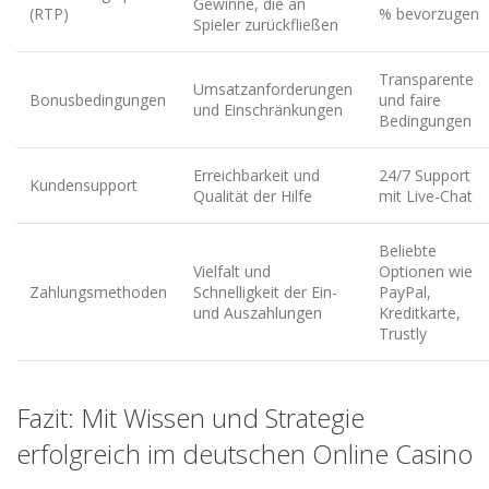
Gewinne, die an
(RTP)
% bevorzugen
Spieler zurückfließen
Transparente
Umsatzanforderungen
Bonusbedingungen
und faire
und Einschränkungen
Bedingungen
Erreichbarkeit und
24/7 Support
Kundensupport
Qualität der Hilfe
mit Live-Chat
Beliebte
Vielfalt und
Optionen wie
Zahlungsmethoden
Schnelligkeit der Ein-
PayPal,
und Auszahlungen
Kreditkarte,
Trustly
Fazit: Mit Wissen und Strategie
erfolgreich im deutschen Online Casino