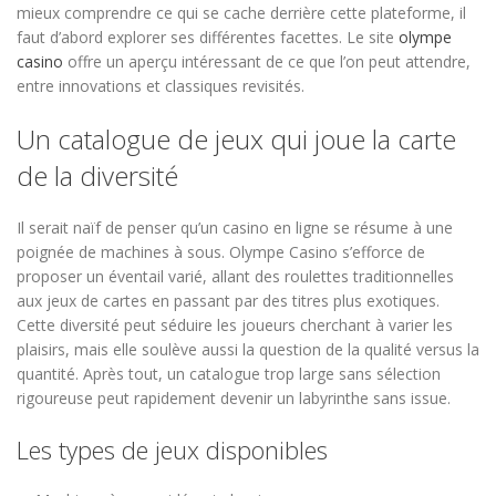
mieux comprendre ce qui se cache derrière cette plateforme, il
faut d’abord explorer ses différentes facettes. Le site
olympe
casino
offre un aperçu intéressant de ce que l’on peut attendre,
entre innovations et classiques revisités.
Un catalogue de jeux qui joue la carte
de la diversité
Il serait naïf de penser qu’un casino en ligne se résume à une
poignée de machines à sous. Olympe Casino s’efforce de
proposer un éventail varié, allant des roulettes traditionnelles
aux jeux de cartes en passant par des titres plus exotiques.
Cette diversité peut séduire les joueurs cherchant à varier les
plaisirs, mais elle soulève aussi la question de la qualité versus la
quantité. Après tout, un catalogue trop large sans sélection
rigoureuse peut rapidement devenir un labyrinthe sans issue.
Les types de jeux disponibles