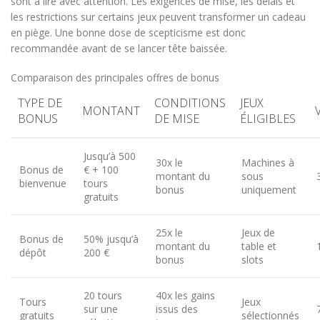
sont à lire avec attention. Les exigences de mise, les délais et
les restrictions sur certains jeux peuvent transformer un cadeau
en piège. Une bonne dose de scepticisme est donc
recommandée avant de se lancer tête baissée.
Comparaison des principales offres de bonus
TYPE DE
CONDITIONS
JEUX
MONTANT
BONUS
DE MISE
ÉLIGIBLES
Jusqu’à 500
30x le
Machines à
Bonus de
€ + 100
montant du
sous
bienvenue
tours
bonus
uniquement
gratuits
25x le
Jeux de
Bonus de
50% jusqu’à
montant du
table et
dépôt
200 €
bonus
slots
20 tours
40x les gains
Tours
Jeux
sur une
issus des
gratuits
sélectionnés