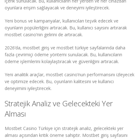
içerik sunulacak. Bu, kullanıcıların her yerden ve her cihazdan
oyunlara erişim sağlayacak ve deneyimi iyileştirecek.
Yeni bonus ve kampanyalar, kullanıcıları teşvik edecek ve
oyunların popülerliğini artıracak. Bu, kullanıcı sayısını artırarak
mostbet casino’nin gelirini de artıracak.
2026’da, mostbet giriş ve mostbet türkiye sayfalarında daha
fazla çevrimiçi ödeme yöntemi sunulacak. Bu, kullanıcıların
ödeme işlemlerini kolaylaştıracak ve güvenliğini artıracak.
Yeni analitik araçlar, mostbet casino’nun performansını izleyecek
ve optimize edecek. Bu, oyunların kalitesini ve kullanıcı
deneyimini iyileştirecek.
Stratejik Analiz ve Gelecekteki Yer
Alması
Mostbet Casino Türkiye için stratejik analiz, gelecekteki yer
alması açısından kritik öneme sahiptir. Mostbet giriş sayfasını