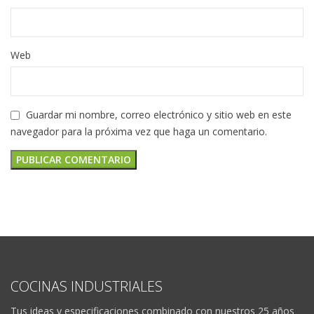
Web
Guardar mi nombre, correo electrónico y sitio web en este
navegador para la próxima vez que haga un comentario.
COCINAS INDUSTRIALES
Tus ideas y especificaciones combinado con nuestros 25 años