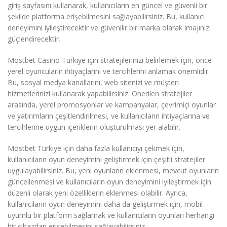
giriş sayfasını kullanarak, kullanıcıların en güncel ve güvenli bir
şekilde platforma erişebilmesini sağlayabilirsiniz. Bu, kullanıcı
deneyimini iyileştirecektir ve güvenilir bir marka olarak imajınızı
güçlendirecektir.
Mostbet Casino Türkiye için stratejilerinizi belirlemek için, önce
yerel oyuncuların ihtiyaçlarını ve tercihlerini anlamak önemlidir.
Bu, sosyal medya kanallarını, web sitenizi ve müşteri
hizmetlerinizi kullanarak yapabilirsiniz. Önerilen stratejiler
arasında, yerel promosyonlar ve kampanyalar, çevrimiçi oyunlar
ve yatırımların çeşitlendirilmesi, ve kullanıcıların ihtiyaçlarına ve
tercihlerine uygun içeriklerin oluşturulması yer alabilir.
Mostbet Türkiye için daha fazla kullanıcıyı çekmek için,
kullanıcıların oyun deneyimini geliştirmek için çeşitli stratejiler
uygulayabilirsiniz. Bu, yeni oyunların eklenmesi, mevcut oyunların
güncellenmesi ve kullanıcıların oyun deneyimini iyileştirmek için
düzenli olarak yeni özelliklerin eklenmesi olabilir. Ayrıca,
kullanıcıların oyun deneyimini daha da geliştirmek için, mobil
uyumlu bir platform sağlamak ve kullanıcıların oyunları herhangi
bir cihazdan erişebilmesini sağlayabilirsiniz.