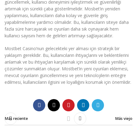
güncellemek, kullanıcı deneyimini iyileştirmek ve güvenilirliği
artırmak için sürekli çaba gösterilmelidir. Mosbet’in yeniden
yapılanması, kullanıcıların daha kolay ve güvenle giriş
yapabilmelerine yardımcı olmalıdır. Bu, kullanıcıların siteye daha
fazla süre harcayarak ve oyunları daha sık oynayarak hem
kullanıcı sayısını hem de gelirleri artırmayı sağlayacaktır.
Mostbet Casino’nun gelecekteki yer alması için stratejik bir
yaklaşım gereklidir. Bu, kullanıcıların ihtiyaçlarını ve beklentilerini
anlamak ve bu ihtiyaçları karşılamak için sürekli olarak yenilikçi
çözümler sunmaktan oluşur. Mostbet’in yeni oyunları eklemesi,
mevcut oyunların güncellenmesi ve yeni teknolojilerin entegre
edilmesi, kullanıcıların ilgisini ve loyallığını korumak için önemlidir.
Más reciente
Más viejo