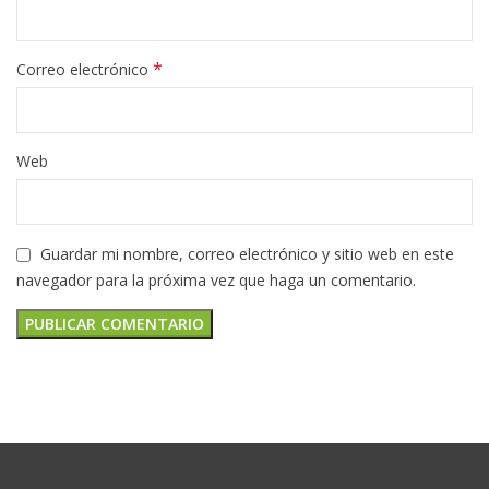
*
Correo electrónico
Web
Guardar mi nombre, correo electrónico y sitio web en este
navegador para la próxima vez que haga un comentario.