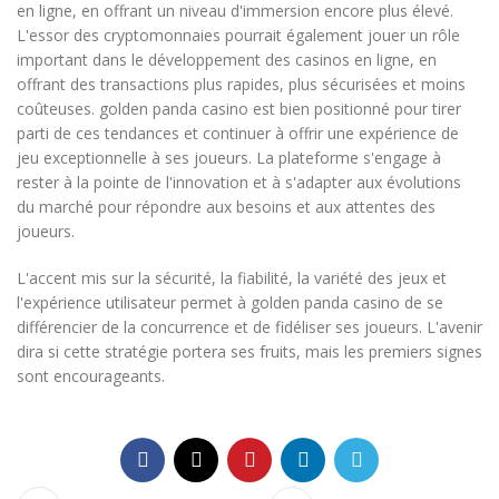
en ligne, en offrant un niveau d'immersion encore plus élevé.
L'essor des cryptomonnaies pourrait également jouer un rôle
important dans le développement des casinos en ligne, en
offrant des transactions plus rapides, plus sécurisées et moins
coûteuses. golden panda casino est bien positionné pour tirer
parti de ces tendances et continuer à offrir une expérience de
jeu exceptionnelle à ses joueurs. La plateforme s'engage à
rester à la pointe de l'innovation et à s'adapter aux évolutions
du marché pour répondre aux besoins et aux attentes des
joueurs.
L'accent mis sur la sécurité, la fiabilité, la variété des jeux et
l'expérience utilisateur permet à golden panda casino de se
différencier de la concurrence et de fidéliser ses joueurs. L'avenir
dira si cette stratégie portera ses fruits, mais les premiers signes
sont encourageants.