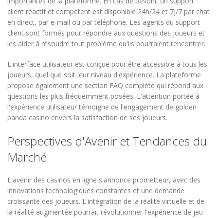
importantes de la plateforme. En cas de besoin, un support
client réactif et compétent est disponible 24h/24 et 7j/7 par chat
en direct, par e-mail ou par téléphone. Les agents du support
client sont formés pour répondre aux questions des joueurs et
les aider à résoudre tout problème qu'ils pourraient rencontrer.
L'interface utilisateur est conçue pour être accessible à tous les
joueurs, quel que soit leur niveau d'expérience. La plateforme
propose également une section FAQ complète qui répond aux
questions les plus fréquemment posées. L'attention portée à
l'expérience utilisateur témoigne de l'engagement de golden
panda casino envers la satisfaction de ses joueurs.
Perspectives d'Avenir et Tendances du
Marché
L'avenir des casinos en ligne s'annonce prometteur, avec des
innovations technologiques constantes et une demande
croissante des joueurs. L'intégration de la réalité virtuelle et de
la réalité augmentée pourrait révolutionner l'expérience de jeu