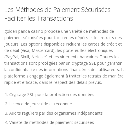
Les Méthodes de Paiement Sécurisées :
Faciliter les Transactions
golden panda casino propose une variété de méthodes de
paiement sécurisées pour faciliter les dépôts et les retraits des
joueurs. Les options disponibles incluent les cartes de crédit et
de débit (Visa, Mastercard), les portefeuilles électroniques
(PayPal, Skrill, Neteller) et les virements bancaires. Toutes les
transactions sont protégées par un cryptage SSL pour garantir
la confidentialité des informations financières des utilisateurs. La
plateforme s'engage également à traiter les retraits de manière
rapide et efficace, dans le respect des délais prévus.
Cryptage SSL pour la protection des données
Licence de jeu valide et reconnue
Audits réguliers par des organismes indépendants
Variété de méthodes de paiement sécurisées