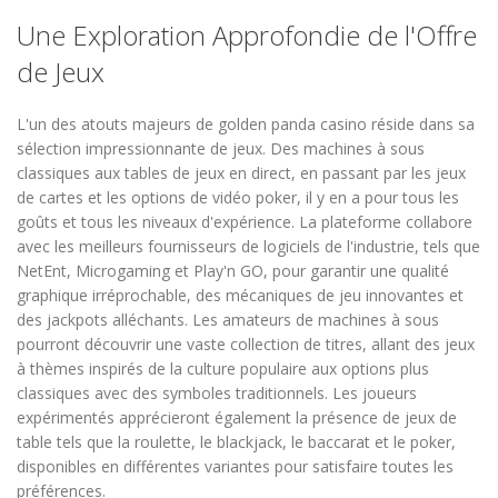
Une Exploration Approfondie de l'Offre
de Jeux
L'un des atouts majeurs de golden panda casino réside dans sa
sélection impressionnante de jeux. Des machines à sous
classiques aux tables de jeux en direct, en passant par les jeux
de cartes et les options de vidéo poker, il y en a pour tous les
goûts et tous les niveaux d'expérience. La plateforme collabore
avec les meilleurs fournisseurs de logiciels de l'industrie, tels que
NetEnt, Microgaming et Play'n GO, pour garantir une qualité
graphique irréprochable, des mécaniques de jeu innovantes et
des jackpots alléchants. Les amateurs de machines à sous
pourront découvrir une vaste collection de titres, allant des jeux
à thèmes inspirés de la culture populaire aux options plus
classiques avec des symboles traditionnels. Les joueurs
expérimentés apprécieront également la présence de jeux de
table tels que la roulette, le blackjack, le baccarat et le poker,
disponibles en différentes variantes pour satisfaire toutes les
préférences.