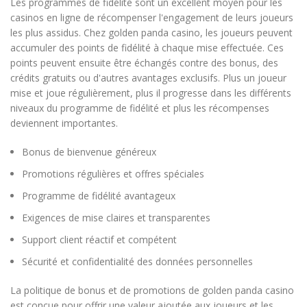
Les programmes de fidélité sont un excellent moyen pour les
casinos en ligne de récompenser l'engagement de leurs joueurs
les plus assidus. Chez golden panda casino, les joueurs peuvent
accumuler des points de fidélité à chaque mise effectuée. Ces
points peuvent ensuite être échangés contre des bonus, des
crédits gratuits ou d'autres avantages exclusifs. Plus un joueur
mise et joue régulièrement, plus il progresse dans les différents
niveaux du programme de fidélité et plus les récompenses
deviennent importantes.
Bonus de bienvenue généreux
Promotions régulières et offres spéciales
Programme de fidélité avantageux
Exigences de mise claires et transparentes
Support client réactif et compétent
Sécurité et confidentialité des données personnelles
La politique de bonus et de promotions de golden panda casino
est conçue pour offrir une valeur ajoutée aux joueurs et les