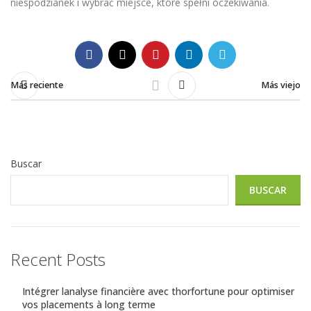
niespodzianek i wybrać miejsce, które spełni oczekiwania.
Más reciente
Más viejo
Buscar
BUSCAR
Recent Posts
Intégrer lanalyse financière avec thorfortune pour optimiser
vos placements à long terme