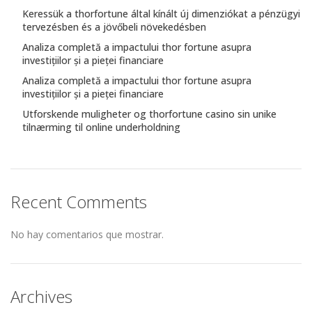
Keressük a thorfortune által kínált új dimenziókat a pénzügyi
tervezésben és a jövőbeli növekedésben
Analiza completă a impactului thor fortune asupra
investițiilor și a pieței financiare
Analiza completă a impactului thor fortune asupra
investițiilor și a pieței financiare
Utforskende muligheter og thorfortune casino sin unike
tilnærming til online underholdning
Recent Comments
No hay comentarios que mostrar.
Archives