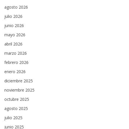
agosto 2026
julio 2026
junio 2026
mayo 2026
abril 2026
marzo 2026
febrero 2026
enero 2026
diciembre 2025
noviembre 2025
octubre 2025
agosto 2025
julio 2025
junio 2025