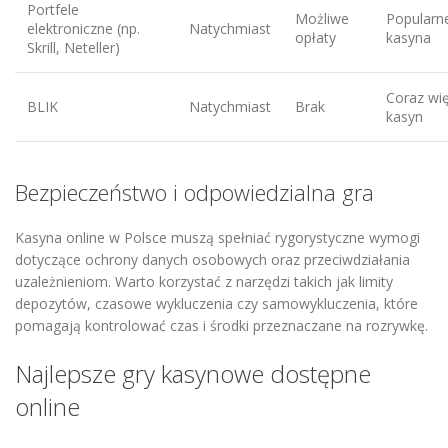
Portfele
Możliwe
Popularn
elektroniczne (np.
Natychmiast
opłaty
kasyna
Skrill, Neteller)
Coraz wi
BLIK
Natychmiast
Brak
kasyn
Bezpieczeństwo i odpowiedzialna gra
Kasyna online w Polsce muszą spełniać rygorystyczne wymogi
dotyczące ochrony danych osobowych oraz przeciwdziałania
uzależnieniom. Warto korzystać z narzędzi takich jak limity
depozytów, czasowe wykluczenia czy samowykluczenia, które
pomagają kontrolować czas i środki przeznaczane na rozrywkę.
Najlepsze gry kasynowe dostępne
online