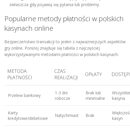
zwłaszcza gdy pojawią się pytania lub problemy.
Popularne metody płatności w polskich
kasynach online
Bezpieczeństwo transakcji to jeden z najważniejszych aspektów
gry online. Poniżej znajduje się tabela z najczęściej
wykorzystywanymi metodami płatności w polskich kasynach:
METODA
CZAS
OPŁATY
DOSTĘP
PŁATNOŚCI
REALIZACJI
1-3 dni
Brak lub
Wszystki
Przelew bankowy
robocze
minimalne
kasyna
Karty
Większoś
Natychmiast
Brak
kredytowe/debetowe
kasyn