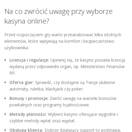
Na co zwrócić uwagę przy wyborze
kasyna online?
Przed rozpoczęciem gry warto przeanalizować kilka istotnych
elementów, które wpływają na komfort i bezpieczeństwo
użytkownika:
Licencja i regulacje:
Upewnij się, że kasyno posiada licencję
wydaną przez odpowiedni organ, np. Ministerstwo Finansów
RP.
Oferta gier:
Sprawdź, czy dostępne są Twoje ulubione
automaty, ruletka, blackjack czy poker.
Bonusy i promocje:
Zwróć uwagę na warunki bonusów
powitalnych oraz programy lojalnościowe.
Metody płatności:
Wybierz kasyno oferujące wygodne i
szybkie metody wpłat oraz wypłat.
Obsługa klienta:
Dobrze działający support to podstawa,