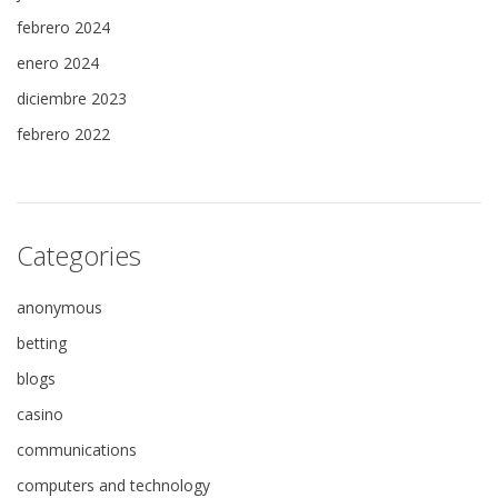
febrero 2024
enero 2024
diciembre 2023
febrero 2022
Categories
anonymous
betting
blogs
casino
communications
computers and technology