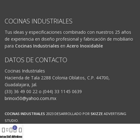
COCINAS INDUSTRIALES
Tus ideas y especificaciones combinado con nuestros 25 años
de experiencia en diseño profesional y fabricación de mobiliario
para
Cocinas Industriales
en
Acero Inoxidable
DATOS DE CONTACTO
Cocinas Industriales
Hacienda de Tala 2288 Colonia Oblatos, C.P. 44700,
Guadalajara, Jal.
(33) 36 49 00 22 o (044) 33 1145 0639
brinox50@yahoo.com.mx
COCINAS INDUSTRIALES
2023 DESARROLLADO POR
SKIZZE
ADVERTISING
STUDIO.
0
rra lateral
ienda
ista de deseos
Carrito
Mi cuenta