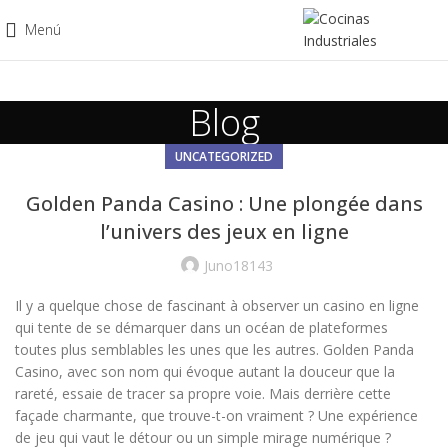
Menú
Blog
UNCATEGORIZED
Golden Panda Casino : Une plongée dans
l’univers des jeux en ligne
Juno18143
Il y a quelque chose de fascinant à observer un casino en ligne
qui tente de se démarquer dans un océan de plateformes
toutes plus semblables les unes que les autres. Golden Panda
Casino, avec son nom qui évoque autant la douceur que la
rareté, essaie de tracer sa propre voie. Mais derrière cette
façade charmante, que trouve-t-on vraiment ? Une expérience
de jeu qui vaut le détour ou un simple mirage numérique ?