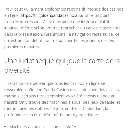
Pour ceux qui aiment explorer les recoins du monde des casinos
en ligne,
https://fr-goldenpandacasino.app/
offre un point
d’entrée intéressant. Ce site propose une interface plutôt
intuitive, même si l’on pourrait reprocher un certain classicisme
dans la présentation. Néanmoins, la navigation reste fluide, ce
qui est un bon début pour ne pas perdre les joueurs dès les
premières minutes.
Une ludothèque qui joue la carte de la
diversité
Il serait naïf de penser que tous les casinos en ligne se
ressemblent. Golden Panda Casino essaie de varier les plaisirs,
même si certains titres semblent avoir été choisis un peu au
hasard. On y trouve des machines à sous, des jeux de table, et
même quelques options de jeux en direct. Cependant, la
profondeur de cette offre mérite un regard critique.
Machines à sous classiques et vidéo