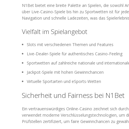
N1Bet bietet eine breite Palette an Spielen, die sowohl 
über Live-Casino-Spiele bis hin zu Sportwetten ist für je
Navigation und schnelle Ladezeiten, was das Spielerlebnis
Vielfalt im Spielangebot
Slots mit verschiedenen Themen und Features
Live-Dealer-Spiele für authentisches Casino-Feeling
Sportwetten auf zahlreiche nationale und international
Jackpot-Spiele mit hohen Gewinnchancen
Virtuelle Sportarten und eSports-Wetten
Sicherheit und Fairness bei N1Bet
Ein vertrauenswürdiges Online-Casino zeichnet sich dur
verwendet moderne Verschlüsselungstechnologien, um di
Prüfstellen zertifiziert, um faire Gewinnchancen zu gewähr