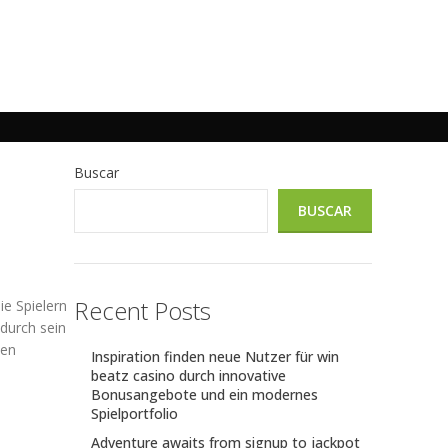
Buscar
BUSCAR
Recent Posts
ie Spielern
 durch sein
nen
Inspiration finden neue Nutzer für win
beatz casino durch innovative
Bonusangebote und ein modernes
Spielportfolio
Adventure awaits from signup to jackpot