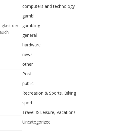
computers and technology
gambl
igkeit der
gambling
 auch
general
hardware
news
other
Post
public
Recreation & Sports, Biking
sport
Travel & Leisure, Vacations
Uncategorized