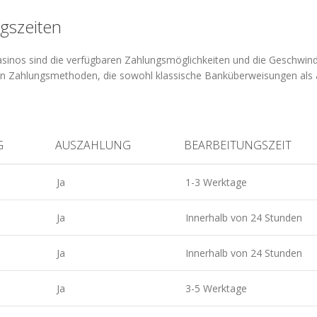
gszeiten
Casinos sind die verfügbaren Zahlungsmöglichkeiten und die Geschwind
eren Zahlungsmethoden, die sowohl klassische Banküberweisungen als
G
AUSZAHLUNG
BEARBEITUNGSZEIT
Ja
1-3 Werktage
Ja
Innerhalb von 24 Stunden
Ja
Innerhalb von 24 Stunden
Ja
3-5 Werktage