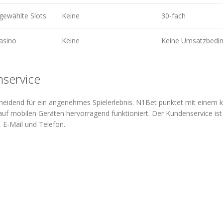
gewählte Slots
Keine
30-fach
asino
Keine
Keine Umsatzbedi
nservice
cheidend für ein angenehmes Spielerlebnis. N1Bet punktet mit einem k
auf mobilen Geräten hervorragend funktioniert. Der Kundenservice is
, E-Mail und Telefon.