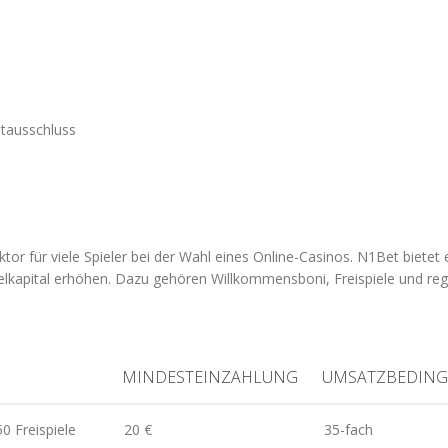
stausschluss
or für viele Spieler bei der Wahl eines Online-Casinos. N1Bet bietet 
Spielkapital erhöhen. Dazu gehören Willkommensboni, Freispiele und r
MINDESTEINZAHLUNG
UMSATZBEDIN
0 Freispiele
20 €
35-fach