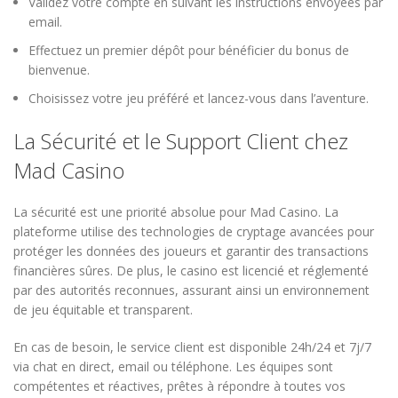
Validez votre compte en suivant les instructions envoyées par
email.
Effectuez un premier dépôt pour bénéficier du bonus de
bienvenue.
Choisissez votre jeu préféré et lancez-vous dans l’aventure.
La Sécurité et le Support Client chez
Mad Casino
La sécurité est une priorité absolue pour Mad Casino. La
plateforme utilise des technologies de cryptage avancées pour
protéger les données des joueurs et garantir des transactions
financières sûres. De plus, le casino est licencié et réglementé
par des autorités reconnues, assurant ainsi un environnement
de jeu équitable et transparent.
En cas de besoin, le service client est disponible 24h/24 et 7j/7
via chat en direct, email ou téléphone. Les équipes sont
compétentes et réactives, prêtes à répondre à toutes vos