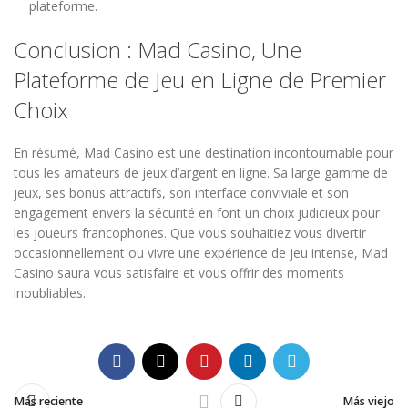
plateforme.
Conclusion : Mad Casino, Une
Plateforme de Jeu en Ligne de Premier
Choix
En résumé, Mad Casino est une destination incontournable pour
tous les amateurs de jeux d’argent en ligne. Sa large gamme de
jeux, ses bonus attractifs, son interface conviviale et son
engagement envers la sécurité en font un choix judicieux pour
les joueurs francophones. Que vous souhaitiez vous divertir
occasionnellement ou vivre une expérience de jeu intense, Mad
Casino saura vous satisfaire et vous offrir des moments
inoubliables.
Más reciente
Más viejo