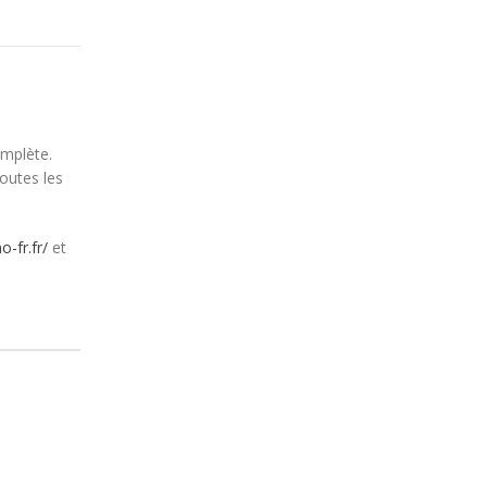
omplète.
outes les
o-fr.fr/
et