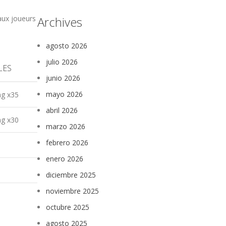
aux joueurs
Archives
agosto 2026
julio 2026
LES
junio 2026
mayo 2026
ng x35
abril 2026
ng x30
marzo 2026
febrero 2026
enero 2026
diciembre 2025
noviembre 2025
octubre 2025
agosto 2025