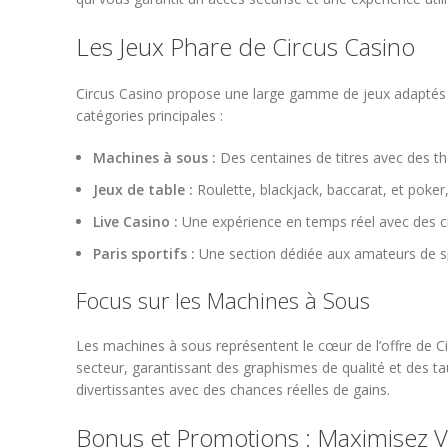
Les Jeux Phare de Circus Casino
Circus Casino propose une large gamme de jeux adaptés à 
catégories principales :
Machines à sous :
Des centaines de titres avec des th
Jeux de table :
Roulette, blackjack, baccarat, et poker
Live Casino :
Une expérience en temps réel avec des c
Paris sportifs :
Une section dédiée aux amateurs de s
Focus sur les Machines à Sous
Les machines à sous représentent le cœur de l’offre de C
secteur, garantissant des graphismes de qualité et des tau
divertissantes avec des chances réelles de gains.
Bonus et Promotions : Maximisez 