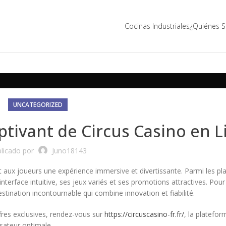
Cocinas Industriales
¿Quiénes 
UNCATEGORIZED
ptivant de Circus Casino en L
licado por
Juno18143
t aux joueurs une expérience immersive et divertissante. Parmi les p
erface intuitive, ses jeux variés et ses promotions attractives. Pour
stination incontournable qui combine innovation et fiabilité.
ffres exclusives, rendez-vous sur
https://circuscasino-fr.fr/
, la plateform
isateur optimale.