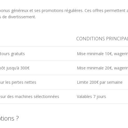
bonus généreux et ses promotions régulières. Ces offres permettent 
s de divertissement.
CONDITIONS PRINCIPA
tours gratuits
Mise minimale 10€, wageri
ôt jusqu’à 300€
Mise minimale 20€, wageri
r les pertes nettes
Limite 200€ par semaine
 sur des machines sélectionnées
Valables 7 jours
tions ?