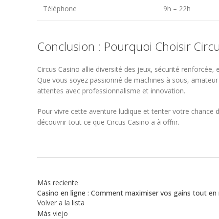
Téléphone
9h – 22h
Conclusion : Pourquoi Choisir Circ
Circus Casino allie diversité des jeux, sécurité renforcée,
Que vous soyez passionné de machines à sous, amateur de
attentes avec professionnalisme et innovation.
Pour vivre cette aventure ludique et tenter votre chance 
découvrir tout ce que Circus Casino a à offrir.
Más reciente
Casino en ligne : Comment maximiser vos gains tout en m
Volver a la lista
Más viejo