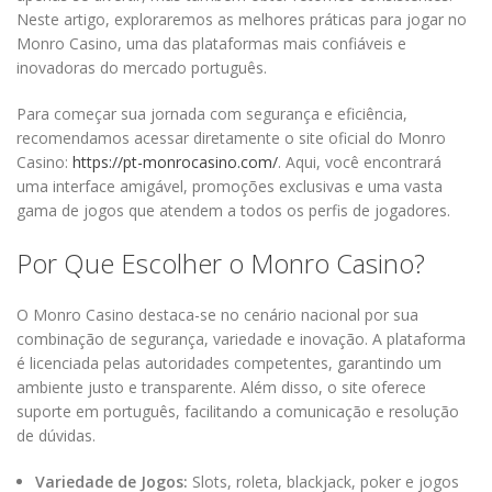
Neste artigo, exploraremos as melhores práticas para jogar no
Monro Casino, uma das plataformas mais confiáveis e
inovadoras do mercado português.
Para começar sua jornada com segurança e eficiência,
recomendamos acessar diretamente o site oficial do Monro
Casino:
https://pt-monrocasino.com/
. Aqui, você encontrará
uma interface amigável, promoções exclusivas e uma vasta
gama de jogos que atendem a todos os perfis de jogadores.
Por Que Escolher o Monro Casino?
O Monro Casino destaca-se no cenário nacional por sua
combinação de segurança, variedade e inovação. A plataforma
é licenciada pelas autoridades competentes, garantindo um
ambiente justo e transparente. Além disso, o site oferece
suporte em português, facilitando a comunicação e resolução
de dúvidas.
Variedade de Jogos:
Slots, roleta, blackjack, poker e jogos