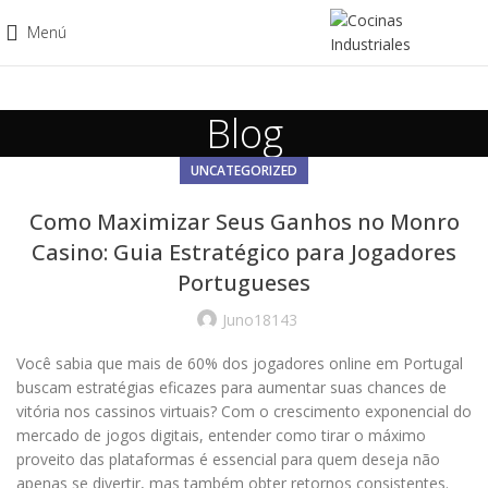
Menú
Blog
UNCATEGORIZED
Como Maximizar Seus Ganhos no Monro
Casino: Guia Estratégico para Jogadores
Portugueses
Juno18143
Você sabia que mais de 60% dos jogadores online em Portugal
buscam estratégias eficazes para aumentar suas chances de
vitória nos cassinos virtuais? Com o crescimento exponencial do
mercado de jogos digitais, entender como tirar o máximo
proveito das plataformas é essencial para quem deseja não
apenas se divertir, mas também obter retornos consistentes.