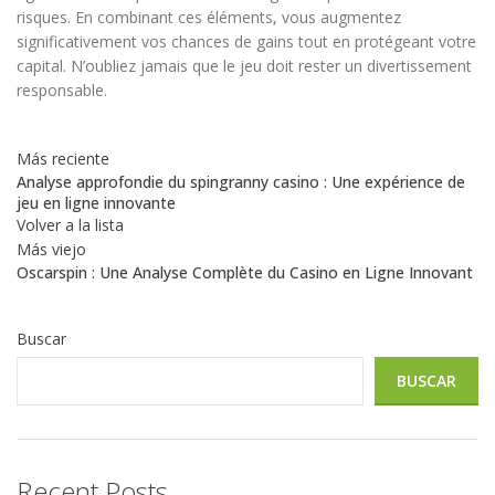
risques. En combinant ces éléments, vous augmentez
significativement vos chances de gains tout en protégeant votre
capital. N’oubliez jamais que le jeu doit rester un divertissement
responsable.
Más reciente
Analyse approfondie du spingranny casino : Une expérience de
jeu en ligne innovante
Volver a la lista
Más viejo
Oscarspin : Une Analyse Complète du Casino en Ligne Innovant
Buscar
BUSCAR
Recent Posts