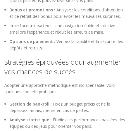
sport), plus vous pouvez diversifier vos paris.
Bonus et promotions :
Analysez les conditions d’obtention
et de retrait des bonus pour éviter les mauvaises surprises.
Interface utilisateur :
Une navigation fluide et intuitive
améliore l’expérience et réduit les erreurs de mise.
Options de paiement :
Vérifiez la rapidité et la sécurité des
dépôts et retraits.
Stratégies éprouvées pour augmenter
vos chances de succès
Adopter une approche méthodique est indispensable. Voici
quelques conseils pratiques :
Gestion de bankroll :
Fixez un budget précis et ne le
dépassez jamais, même en cas de pertes.
Analyse statistique :
Étudiez les performances passées des
équipes ou des jeux pour orienter vos paris.