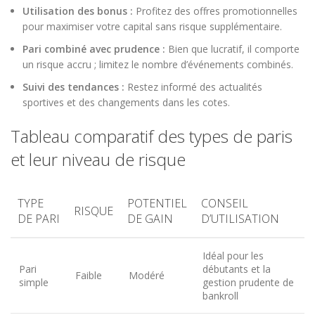
Utilisation des bonus :
Profitez des offres promotionnelles
pour maximiser votre capital sans risque supplémentaire.
Pari combiné avec prudence :
Bien que lucratif, il comporte
un risque accru ; limitez le nombre d’événements combinés.
Suivi des tendances :
Restez informé des actualités
sportives et des changements dans les cotes.
Tableau comparatif des types de paris
et leur niveau de risque
TYPE
POTENTIEL
CONSEIL
RISQUE
DE PARI
DE GAIN
D’UTILISATION
Idéal pour les
Pari
débutants et la
Faible
Modéré
simple
gestion prudente de
bankroll