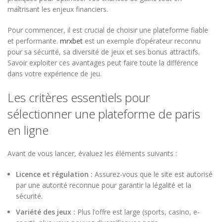
maîtrisant les enjeux financiers.
Pour commencer, il est crucial de choisir une plateforme fiable
et performante.
mrxbet
est un exemple d’opérateur reconnu
pour sa sécurité, sa diversité de jeux et ses bonus attractifs.
Savoir exploiter ces avantages peut faire toute la différence
dans votre expérience de jeu.
Les critères essentiels pour
sélectionner une plateforme de paris
en ligne
Avant de vous lancer, évaluez les éléments suivants :
Licence et régulation :
Assurez-vous que le site est autorisé
par une autorité reconnue pour garantir la légalité et la
sécurité.
Variété des jeux :
Plus l’offre est large (sports, casino, e-