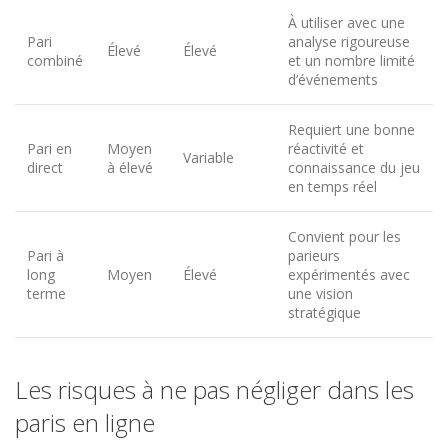
À utiliser avec une
Pari
analyse rigoureuse
Élevé
Élevé
combiné
et un nombre limité
d’événements
Requiert une bonne
Pari en
Moyen
réactivité et
Variable
direct
à élevé
connaissance du jeu
en temps réel
Convient pour les
Pari à
parieurs
long
Moyen
Élevé
expérimentés avec
terme
une vision
stratégique
Les risques à ne pas négliger dans les
paris en ligne