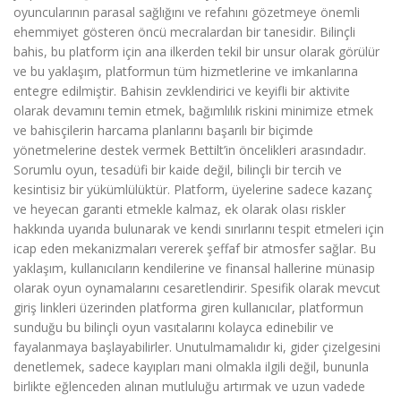
oyuncularının parasal sağlığını ve refahını gözetmeye önemli
ehemmiyet gösteren öncü mecralardan bir tanesidir. Bilinçli
bahis, bu platform için ana ilkerden tekil bir unsur olarak görülür
ve bu yaklaşım, platformun tüm hizmetlerine ve imkanlarına
entegre edilmiştir. Bahisin zevklendirici ve keyifli bir aktivite
olarak devamını temin etmek, bağımlılık riskini minimize etmek
ve bahisçilerin harcama planlarını başarılı bir biçimde
yönetmelerine destek vermek Bettilt’in öncelikleri arasındadır.
Sorumlu oyun, tesadüfi bir kaide değil, bilinçli bir tercih ve
kesintisiz bir yükümlülüktür. Platform, üyelerine sadece kazanç
ve heyecan garanti etmekle kalmaz, ek olarak olası riskler
hakkında uyarıda bulunarak ve kendi sınırlarını tespit etmeleri için
icap eden mekanizmaları vererek şeffaf bir atmosfer sağlar. Bu
yaklaşım, kullanıcıların kendilerine ve finansal hallerine münasip
olarak oyun oynamalarını cesaretlendirir. Spesifik olarak mevcut
giriş linkleri üzerinden platforma giren kullanıcılar, platformun
sunduğu bu bilinçli oyun vasıtalarını kolayca edinebilir ve
fayalanmaya başlayabilirler. Unutulmamalıdır ki, gider çizelgesini
denetlemek, sadece kayıpları mani olmakla ilgili değil, bununla
birlikte eğlenceden alınan mutluluğu artırmak ve uzun vadede