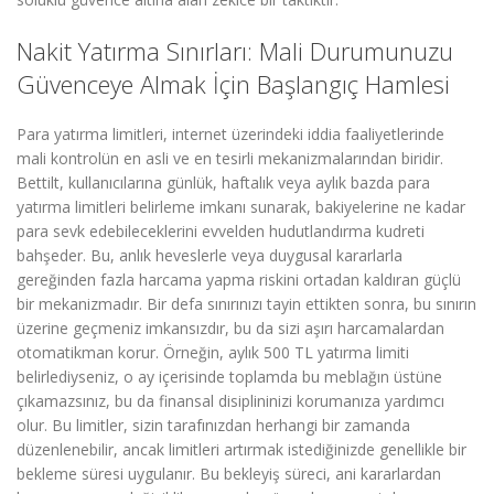
Nakit Yatırma Sınırları: Mali Durumunuzu
Güvenceye Almak İçin Başlangıç Hamlesi
Para yatırma limitleri, internet üzerindeki iddia faaliyetlerinde
mali kontrolün en asli ve en tesirli mekanizmalarından biridir.
Bettilt, kullanıcılarına günlük, haftalık veya aylık bazda para
yatırma limitleri belirleme imkanı sunarak, bakiyelerine ne kadar
para sevk edebileceklerini evvelden hudutlandırma kudreti
bahşeder. Bu, anlık heveslerle veya duygusal kararlarla
gereğinden fazla harcama yapma riskini ortadan kaldıran güçlü
bir mekanizmadır. Bir defa sınırınızı tayin ettikten sonra, bu sınırın
üzerine geçmeniz imkansızdır, bu da sizi aşırı harcamalardan
otomatikman korur. Örneğin, aylık 500 TL yatırma limiti
belirlediyseniz, o ay içerisinde toplamda bu meblağın üstüne
çıkamazsınız, bu da finansal disiplininizi korumanıza yardımcı
olur. Bu limitler, sizin tarafınızdan herhangi bir zamanda
düzenlenebilir, ancak limitleri artırmak istediğinizde genellikle bir
bekleme süresi uygulanır. Bu bekleyiş süreci, ani kararlardan