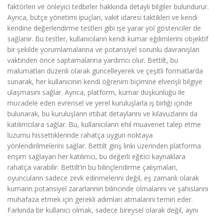
faktörleri ve önleyici tedbirler hakkında detaylı bilgiler bulundurur.
Ayrıca, bütçe yönetimi ipuçları, vakit idaresi taktikleri ve kendi
kendine değerlendirme testleri gibi işe yarar yol göstericiler de
sağlanır. Bu testler, kullanıcıların kendi kumar eğilimlerini objektif
bir şekilde yorumlamalarına ve potansiyel sorunlu davranışları
vaktinden önce saptamalarına yardımcı olur. Bettilt, bu
malumatları düzenli olarak güncelleyerek ve çeşitli formatlarda
sunarak, her kullanıcının kendi öğrenim biçimine elverişli bilgiye
ulaşmasını sağlar. Ayrıca, platform, kumar düşkünlüğü ile
mücadele eden evrensel ve yerel kuruluşlarla iş birliği içinde
bulunarak, bu kuruluşların irtibat detaylarını ve kılavuzlarını da
katılımcılara sağlar. Bu, kullanıcıların ehil muavenet talep etme
lüzumu hissettiklerinde rahatça uygun noktaya
yönlendirilmelerini sağlar. Bettilt giriş linki üzerinden platforma
erişim sağlayan her katılımcı, bu değerli eğitici kaynaklara
rahatça varabilir. Bettilt’in bu bilinçlendirme çalışmaları,
oyuncuların sadece zevk edinmelerini değil, eş zamanlı olarak
kumarın potansiyel zararlarının bilincinde olmalarını ve şahıslarını
muhafaza etmek için gerekli adımları atmalarını temin eder.
Farkında bir kullanıcı olmak, sadece bireysel olarak değil, aynı