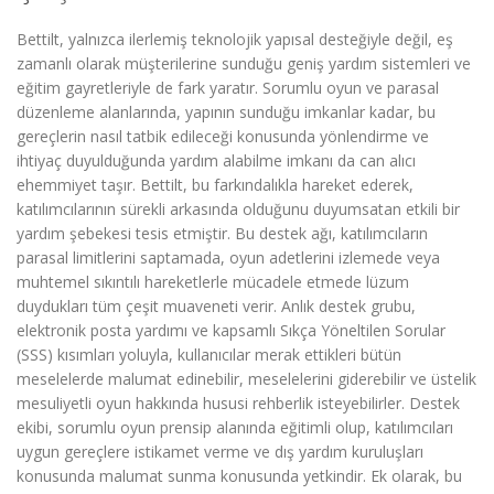
Bettilt, yalnızca ilerlemiş teknolojik yapısal desteğiyle değil, eş
zamanlı olarak müşterilerine sunduğu geniş yardım sistemleri ve
eğitim gayretleriyle de fark yaratır. Sorumlu oyun ve parasal
düzenleme alanlarında, yapının sunduğu imkanlar kadar, bu
gereçlerin nasıl tatbik edileceği konusunda yönlendirme ve
ihtiyaç duyulduğunda yardım alabilme imkanı da can alıcı
ehemmiyet taşır. Bettilt, bu farkındalıkla hareket ederek,
katılımcılarının sürekli arkasında olduğunu duyumsatan etkili bir
yardım şebekesi tesis etmiştir. Bu destek ağı, katılımcıların
parasal limitlerini saptamada, oyun adetlerini izlemede veya
muhtemel sıkıntılı hareketlerle mücadele etmede lüzum
duydukları tüm çeşit muaveneti verir. Anlık destek grubu,
elektronik posta yardımı ve kapsamlı Sıkça Yöneltilen Sorular
(SSS) kısımları yoluyla, kullanıcılar merak ettikleri bütün
meselelerde malumat edinebilir, meselelerini giderebilir ve üstelik
mesuliyetli oyun hakkında hususi rehberlik isteyebilirler. Destek
ekibi, sorumlu oyun prensip alanında eğitimli olup, katılımcıları
uygun gereçlere istikamet verme ve dış yardım kuruluşları
konusunda malumat sunma konusunda yetkindir. Ek olarak, bu