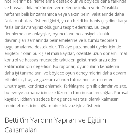
niteliklerini” belirlemelerine destek olur ve böylece daha farkında
ve hassas iddia hükümleri vermelerine imkan verir. Olasılıkla
haftanın belli bir zamanında veya vaktin belirli vakitlerinde daha
fazla muhatara üstlendiğinizi, ya da belirli bir bahis çeşidine karşı
fazla bir davranışınız olduğunu tespit edersiniz. Bu çeşit
derinlemesine anlayışlar, oyuncuların potansiyel sıkıntılı
davranışları zamanında belirlemelerine ve lüzumlu tedbirleri
uygulamalarına destek olur. Türkiye pazarındaki üyeler için de
erişilebilir olan bu kişisel mali kayıtlar, özellikle uzun dönemli mali
kontrol ve hassas mücadele taktikleri geliştirmek arzu eden
katılımcılar için değerlidir. Bu raporlar, oyuncuların kendilerini
daha iyi tanımalarını ve böylece oyun deneyimlerini daha devam
ettirilebilir, hoş ve gözetim altında tutmalarını temin eder.
Unutmayın, kendinizi anlamak, farklılaşma için ilk adımdır ve site,
bu evreye atmanız için size lüzumlu tüm imkanları sağlar. Parasal
kayıtlar, iddianın sadece bir eğlence vasıtası olarak kalmasını
temin etmek için sağlam birer kılavuz işlevi üstlenir.
Bettilt’in Yardım Yapıları ve Eğitim
Çalışmaları