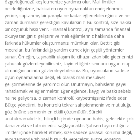
özgürlüğünüzü keşfetmenize yardımcı olur. Mali limitler
belirlediğinizde, hakikaten oyun oynamaktan endişelenmek
yerine, saptanmış bir parayla ne kadar eğlenebileceğinizi ve ne
zaman durmanız gerektiğini kavularsınız. Bu kontrol, size hakiki
bir özgürlük hissi verir. Finansal kontrol, aynı zamanda finansal
okuryazarlığınızı geliştirir ve mali eğilimleriniz hakkında daha
farkında hükümler oluşturmanızı mümkün kılar. Bettilt gibi
mecralar, bu farkındalığı yardım etmek için çeşitli yöntemler
sunar. Örneğin, taşınabilir ulaşım ile cihazınızdan bile giderlerinizi
çabucak gözlemleyebilirsiniz, tayin ettiğiniz sınırlara uygun olup
olmadığını anında gözlemleyebilirsiniz. Bu, oyuncuların sadece
oyun oynamalarına değil, ek olarak mali mesuliyet
geliştirmelerine de yardımcı olur. Unutmayın, bahislerin gayei
rahatlamak ve eğlenmektir. Eğer eğlence, kaygı ve baskı sebebi
haline geliyorsa, o zaman kontrolü kaybetmişsiniz ifade eder.
Bütçe yönetimi, bu kontrolü tekrar sahiplenmenin ve mutluluğu
göz önüne sermenin en etkili çözümüdür. Sürekli
unutulmamalıdır ki, bilinçli biçimde oynanan bahis, gelecekte çok
daha zevki ve tatmin edici sağlayacaktır. Şahsen tayin ettiğiniz
limitler içinde hareket etmek, size sadece parasal koruma değil,
aynı zamanda zihinsel huzur da verecektir. Bütçe yönetimi,