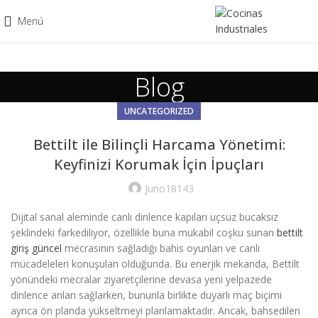
Menú
Blog
UNCATEGORIZED
Bettilt ile Bilinçli Harcama Yönetimi:
Keyfinizi Korumak İçin İpuçları
Juno18143
Dijital sanal aleminde canlı dinlence kapıları uçsuz bucaksız
şeklindeki farkediliyor, özellikle buna mukabil coşku sunan
bettilt
giriş güncel
mecrasının sağladığı bahis oyunları ve canlı
mücadeleleri konuşulan olduğunda. Bu enerjik mekanda, Bettilt
yönündeki mecralar ziyaretçilerine devasa yeni yelpazede
dinlence anları sağlarken, bununla birlikte duyarlı maç biçimi
ayrıca ön planda yükseltmeyi planlamaktadır. Ancak, bahsedilen