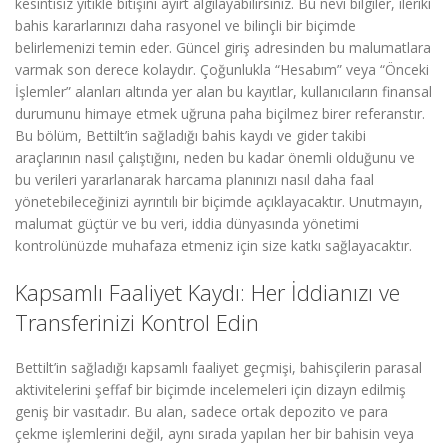
kesintisiz yitikle bitişini ayırt algılayabilirsiniz. Bu nevi bilgiler, ileriki
bahis kararlarınızı daha rasyonel ve bilinçli bir biçimde
belirlemenizi temin eder. Güncel giriş adresinden bu malumatlara
varmak son derece kolaydır. Çoğunlukla “Hesabım” veya “Önceki
İşlemler” alanları altında yer alan bu kayıtlar, kullanıcıların finansal
durumunu himaye etmek uğruna paha biçilmez birer referanstır.
Bu bölüm, Bettilt’in sağladığı bahis kaydı ve gider takibi
araçlarının nasıl çalıştığını, neden bu kadar önemli olduğunu ve
bu verileri yararlanarak harcama planınızı nasıl daha faal
yönetebileceğinizi ayrıntılı bir biçimde açıklayacaktır. Unutmayın,
malumat güçtür ve bu veri, iddia dünyasında yönetimi
kontrolünüzde muhafaza etmeniz için size katkı sağlayacaktır.
Kapsamlı Faaliyet Kaydı: Her İddianızı ve
Transferinizi Kontrol Edin
Bettilt’in sağladığı kapsamlı faaliyet geçmişi, bahisçilerin parasal
aktivitelerini şeffaf bir biçimde incelemeleri için dizayn edilmiş
geniş bir vasıtadır. Bu alan, sadece ortak depozito ve para
çekme işlemlerini değil, aynı sırada yapılan her bir bahisin veya