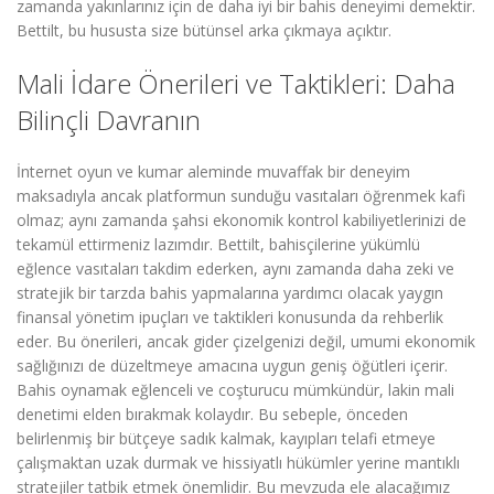
zamanda yakınlarınız için de daha iyi bir bahis deneyimi demektir.
Bettilt, bu hususta size bütünsel arka çıkmaya açıktır.
Mali İdare Önerileri ve Taktikleri: Daha
Bilinçli Davranın
İnternet oyun ve kumar aleminde muvaffak bir deneyim
maksadıyla ancak platformun sunduğu vasıtaları öğrenmek kafi
olmaz; aynı zamanda şahsi ekonomik kontrol kabiliyetlerinizi de
tekamül ettirmeniz lazımdır. Bettilt, bahisçilerine yükümlü
eğlence vasıtaları takdim ederken, aynı zamanda daha zeki ve
stratejik bir tarzda bahis yapmalarına yardımcı olacak yaygın
finansal yönetim ipuçları ve taktikleri konusunda da rehberlik
eder. Bu önerileri, ancak gider çizelgenizi değil, umumi ekonomik
sağlığınızı de düzeltmeye amacına uygun geniş öğütleri içerir.
Bahis oynamak eğlenceli ve coşturucu mümkündür, lakin mali
denetimi elden bırakmak kolaydır. Bu sebeple, önceden
belirlenmiş bir bütçeye sadık kalmak, kayıpları telafi etmeye
çalışmaktan uzak durmak ve hissiyatlı hükümler yerine mantıklı
stratejiler tatbik etmek önemlidir. Bu mevzuda ele alacağımız