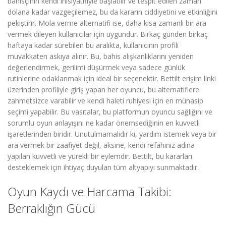
bahisçinin kendi inisiyatifiyle başlatılır ve tespit edilen zaman
dolana kadar vazgeçilemez, bu da kararın ciddiyetini ve etkinliğini
pekiştirir. Mola verme alternatifi ise, daha kısa zamanlı bir ara
vermek dileyen kullanıcılar için uygundur. Birkaç günden birkaç
haftaya kadar sürebilen bu aralıkta, kullanıcının profili
muvakkaten askıya alınır. Bu, bahis alışkanlıklarını yeniden
değerlendirmek, gerilimi düşürmek veya sadece günlük
rutinlerine odaklanmak için ideal bir seçenektir. Bettilt erişim linki
üzerinden profiliyle giriş yapan her oyuncu, bu alternatiflere
zahmetsizce varabilir ve kendi haleti ruhiyesi için en münasip
seçimi yapabilir. Bu vasıtalar, bu platformun oyuncu sağlığını ve
sorumlu oyun anlayışını ne kadar önemsediğinin en kuvvetli
işaretlerinden biridir. Unutulmamalıdır ki, yardım istemek veya bir
ara vermek bir zaafiyet değil, aksine, kendi refahınız adına
yapılan kuvvetli ve yürekli bir eylemdir. Bettilt, bu kararları
desteklemek için ihtiyaç duyulan tüm altyapıyı sunmaktadır.
Oyun Kaydı ve Harcama Takibi:
Berraklığın Gücü