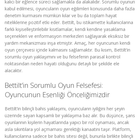
kalıcı bir eğlence süreci sağlamakla da alakalıdır. Sorumlu oyunun
kabul edilmesi, oyuncuların oyun eğilimleri konusunda daha fazla
denetim kurmasını mümkün kılar ve bu da toplam hayat
niteliklerine pozitif etki eder. Bettilt, bu istikamette kullanıcılarına
farklı kişiselleştirilebilir kısıtlamalar, kendi kendine yasaklama
seçenekleri ve enformasyon merkezleri sağlayarak eksiksiz bir
yardım mekanizması inşa etmiştir. Amaç, her oyuncunun kendi
oyun çerçevesi içinde kalmasını sağlamaktır. Bu kısım, Bettilt’in
sorumlu oyun yaklaşımını ve bu felsefenin parasal kontrol
noktasından neden hayati olduğunu detaylı bir şekilde ele
alacaktır.
Bettilt’in Sorumlu Oyun Felsefesi:
Oyuncunun Esenliği Önceliğimizdir
Bettilt’in bilinçli bahis yaklaşımı, oyuncuların iyiliğini her şeyin
üzerinde sayan kapsamlı bir yaklaşıma baz alır. Bu düşünce, şans
oyunlarının kişilerin hayatlarında yapıcı bir rol oynaması, ancak
asla sıkıntılara yol açmaması gerektiği kanaatini taşır. Platform,
kullanıcılarına sadece bir bahis sitesi değil, bununla birlikte bilinçli