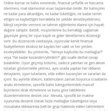
Online kumar ve bahis evreninde, finansal şeffaflık ve harcama
izlenmesi, mali idamesinin esas taşlarından biridir. Bir bahisçinin
ne kadar para aktardığını, ne kadar tükettiğini, ne kadar temin
ettiğini ve kaybettiğini berraklıkla bir şekilde denetleyebilmesi,
bilinçli seçimler vermesi ve tahmin eğilimlerini idaresi için hayati
değere sahiptir. Bettilt, müşterilerine bu berraklığı sağlamak
gayesiyle geniş bir oyun kaydı ve gider denetlemesi düzeneği
verir. Bu düzenecek vasıtasıyla, oyuncular kendi finansal
faaliyetlerinin eksiksiz bir kaydını her vakit ve her yerden
inceleyebilirler. Bu yöntemle, “Nereye kayboldu bu meblağlar?”
veya “Ne kadar kazandım/yitirdim?” gibi sualle derhal cevap
bulabilirler. Oyun geçmişi bölümü, sadece yatırılan ve geri alınan
tutarları göstermekle yetmez, aynı sırada yapılan her iddianın
detaylarını, oyun tutarlarını, elde edilen kazançları ve zararları da
içerir. Bu ayrıntılı döküm, katılımcıların zaman boyunca icraatlarını
analiz etmelerine, spesifik bahis kategorilerindeki masraf
biçimlerini idrak etmelerine ve buna göre taktiklerini
düzenlemelerine destek olur. Mesela, spesifik bir makine
oyununda devamlı olarak fazla meblağlar tükettiğinizi veya
müsabaka iddialarında belli bir grup hakkında edilen tahminlerin