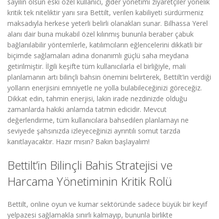
sayılın olsun eski özel kullanıcı, gider yönetimi ziyaretçiler yönelik
kritik tek niteliktir yanı sıra Bettilt, verilen kabiliyeti sürdürmeniz
maksadıyla herkese yeterli belirli olanakları sunar. Bilhassa Yerel
alanı dair buna mukabil özel kılınmış bununla beraber çabuk
bağlanılabilir yöntemlerle, katılımcıların eğlencelerini dikkatli bir
biçimde sağlamaları adına donanımlı güçlü saha meydana
getirilmiştir. İlgili keşifte tüm kullanıcılarla el birliğiyle, mali
planlamanın artı bilinçli bahsin önemini belirterek, Bettilt’in verdiği
yolların enerjisini emniyetle ne yolla bulabileceğinizi göreceğiz.
Dikkat edin, tahmin enerjisi, lakin irade nezdinizde olduğu
zamanlarda hakiki anlamda tatmin edicidir. Mevcut
değerlendirme, tüm kullanıcılara bahsedilen planlamayı ne
seviyede şahsınızda izleyeceğinizi ayrıntılı somut tarzda
kanıtlayacaktır. Hazır mısın? Bakın başlayalım!
Bettilt’in Bilinçli Bahis Stratejisi ve
Harcama Yönetiminin Kritik Rolü
Bettilt, online oyun ve kumar sektöründe sadece büyük bir keyif
yelpazesi sağlamakla sınırlı kalmayıp, bununla birlikte