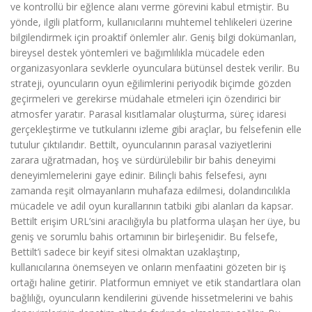
ve kontrollü bir eğlence alanı verme görevini kabul etmiştir. Bu
yönde, ilgili platform, kullanıcılarını muhtemel tehlikeleri üzerine
bilgilendirmek için proaktif önlemler alır. Geniş bilgi dokümanları,
bireysel destek yöntemleri ve bağımlılıkla mücadele eden
organizasyonlara sevklerle oyunculara bütünsel destek verilir. Bu
strateji, oyuncuların oyun eğilimlerini periyodik biçimde gözden
geçirmeleri ve gerekirse müdahale etmeleri için özendirici bir
atmosfer yaratır. Parasal kısıtlamalar oluşturma, süreç idaresi
gerçekleştirme ve tutkularını izleme gibi araçlar, bu felsefenin elle
tutulur çıktılarıdır. Bettilt, oyuncularının parasal vaziyetlerini
zarara uğratmadan, hoş ve sürdürülebilir bir bahis deneyimi
deneyimlemelerini gaye edinir. Bilinçli bahis felsefesi, aynı
zamanda reşit olmayanların muhafaza edilmesi, dolandırıcılıkla
mücadele ve adil oyun kurallarının tatbiki gibi alanları da kapsar.
Bettilt erişim URL’sini aracılığıyla bu platforma ulaşan her üye, bu
geniş ve sorumlu bahis ortamının bir birleşenidir. Bu felsefe,
Bettilt’i sadece bir keyif sitesi olmaktan uzaklaştırıp,
kullanıcılarına önemseyen ve onların menfaatini gözeten bir iş
ortağı haline getirir. Platformun emniyet ve etik standartlara olan
bağlılığı, oyuncuların kendilerini güvende hissetmelerini ve bahis