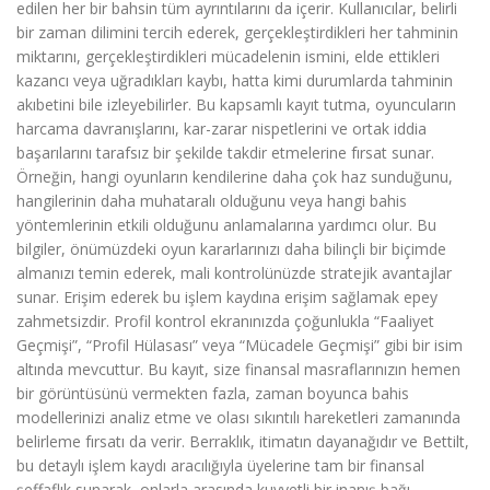
edilen her bir bahsin tüm ayrıntılarını da içerir. Kullanıcılar, belirli
bir zaman dilimini tercih ederek, gerçekleştirdikleri her tahminin
miktarını, gerçekleştirdikleri mücadelenin ismini, elde ettikleri
kazancı veya uğradıkları kaybı, hatta kimi durumlarda tahminin
akıbetini bile izleyebilirler. Bu kapsamlı kayıt tutma, oyuncuların
harcama davranışlarını, kar-zarar nispetlerini ve ortak iddia
başarılarını tarafsız bir şekilde takdir etmelerine fırsat sunar.
Örneğin, hangi oyunların kendilerine daha çok haz sunduğunu,
hangilerinin daha muhataralı olduğunu veya hangi bahis
yöntemlerinin etkili olduğunu anlamalarına yardımcı olur. Bu
bilgiler, önümüzdeki oyun kararlarınızı daha bilinçli bir biçimde
almanızı temin ederek, mali kontrolünüzde stratejik avantajlar
sunar. Erişim ederek bu işlem kaydına erişim sağlamak epey
zahmetsizdir. Profil kontrol ekranınızda çoğunlukla “Faaliyet
Geçmişi”, “Profil Hülasası” veya “Mücadele Geçmişi” gibi bir isim
altında mevcuttur. Bu kayıt, size finansal masraflarınızın hemen
bir görüntüsünü vermekten fazla, zaman boyunca bahis
modellerinizi analiz etme ve olası sıkıntılı hareketleri zamanında
belirleme fırsatı da verir. Berraklık, itimatın dayanağıdır ve Bettilt,
bu detaylı işlem kaydı aracılığıyla üyelerine tam bir finansal
şeffaflık sunarak, onlarla arasında kuvvetli bir inanış bağı