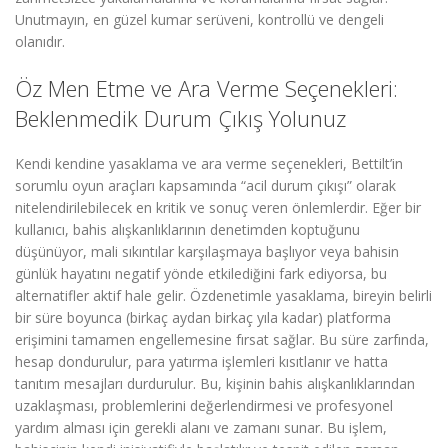
Unutmayın, en güzel kumar serüveni, kontrollü ve dengeli
olanıdır.
Öz Men Etme ve Ara Verme Seçenekleri:
Beklenmedik Durum Çıkış Yolunuz
Kendi kendine yasaklama ve ara verme seçenekleri, Bettilt’in
sorumlu oyun araçları kapsamında “acil durum çıkışı” olarak
nitelendirilebilecek en kritik ve sonuç veren önlemlerdir. Eğer bir
kullanıcı, bahis alışkanlıklarının denetimden koptuğunu
düşünüyor, mali sıkıntılar karşılaşmaya başlıyor veya bahisin
günlük hayatını negatif yönde etkilediğini fark ediyorsa, bu
alternatifler aktif hale gelir. Özdenetimle yasaklama, bireyin belirli
bir süre boyunca (birkaç aydan birkaç yıla kadar) platforma
erişimini tamamen engellemesine fırsat sağlar. Bu süre zarfında,
hesap dondurulur, para yatırma işlemleri kısıtlanır ve hatta
tanıtım mesajları durdurulur. Bu, kişinin bahis alışkanlıklarından
uzaklaşması, problemlerini değerlendirmesi ve profesyonel
yardım alması için gerekli alanı ve zamanı sunar. Bu işlem,