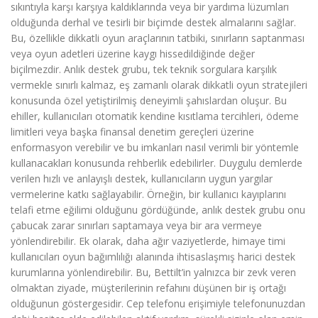
sıkıntıyla karşı karşıya kaldıklarında veya bir yardıma lüzumları
olduğunda derhal ve tesirli bir biçimde destek almalarını sağlar.
Bu, özellikle dikkatli oyun araçlarının tatbiki, sınırların saptanması
veya oyun adetleri üzerine kaygı hissedildiğinde değer
biçilmezdir. Anlık destek grubu, tek teknik sorgulara karşılık
vermekle sınırlı kalmaz, eş zamanlı olarak dikkatli oyun stratejileri
konusunda özel yetiştirilmiş deneyimli şahıslardan oluşur. Bu
ehiller, kullanıcıları otomatik kendine kısıtlama tercihleri, ödeme
limitleri veya başka finansal denetim gereçleri üzerine
enformasyon verebilir ve bu imkanları nasıl verimli bir yöntemle
kullanacakları konusunda rehberlik edebilirler. Duygulu demlerde
verilen hızlı ve anlayışlı destek, kullanıcıların uygun yargılar
vermelerine katkı sağlayabilir. Örneğin, bir kullanıcı kayıplarını
telafi etme eğilimi olduğunu gördüğünde, anlık destek grubu onu
çabucak zarar sınırları saptamaya veya bir ara vermeye
yönlendirebilir. Ek olarak, daha ağır vaziyetlerde, himaye timi
kullanıcıları oyun bağımlılığı alanında ihtisaslaşmış harici destek
kurumlarına yönlendirebilir. Bu, Bettilt’in yalnızca bir zevk veren
olmaktan ziyade, müşterilerinin refahını düşünen bir iş ortağı
olduğunun göstergesidir. Cep telefonu erişimiyle telefonunuzdan