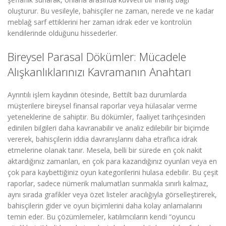
oluşturur. Bu vesileyle, bahisçiler ne zaman, nerede ve ne kadar
meblağ sarf ettiklerini her zaman idrak eder ve kontrolün
kendilerinde olduğunu hissederler.
Bireysel Parasal Dökümler: Mücadele
Alışkanlıklarınızı Kavramanın Anahtarı
Ayrıntılı işlem kaydının ötesinde, Bettilt bazı durumlarda
müşterilere bireysel finansal raporlar veya hülasalar verme
yeteneklerine de sahiptir. Bu dökümler, faaliyet tarihçesinden
edinilen bilgileri daha kavranabilir ve analiz edilebilir bir biçimde
vererek, bahisçilerin iddia davranışlarını daha etraflıca idrak
etmelerine olanak tanır. Mesela, belli bir sürede en çok nakit
aktardığınız zamanları, en çok para kazandığınız oyunları veya en
çok para kaybettiğiniz oyun kategorilerini hulasa edebilir. Bu çeşit
raporlar, sadece nümerik malumatları sunmakla sınırlı kalmaz,
aynı sırada grafikler veya özet listeler aracılığıyla görselleştirerek,
bahisçilerin gider ve oyun biçimlerini daha kolay anlamalarını
temin eder. Bu çözümlemeler, katılımcıların kendi “oyuncu