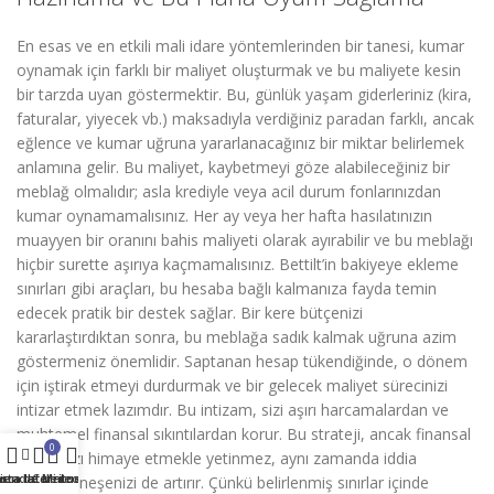
En esas ve en etkili mali idare yöntemlerinden bir tanesi, kumar
oynamak için farklı bir maliyet oluşturmak ve bu maliyete kesin
bir tarzda uyan göstermektir. Bu, günlük yaşam giderleriniz (kira,
faturalar, yiyecek vb.) maksadıyla verdiğiniz paradan farklı, ancak
eğlence ve kumar uğruna yararlanacağınız bir miktar belirlemek
anlamına gelir. Bu maliyet, kaybetmeyi göze alabileceğiniz bir
meblağ olmalıdır; asla krediyle veya acil durum fonlarınızdan
kumar oynamamalısınız. Her ay veya her hafta hasılatınızın
muayyen bir oranını bahis maliyeti olarak ayırabilir ve bu meblağı
hiçbir surette aşırıya kaçmamalısınız. Bettilt’in bakiyeye ekleme
sınırları gibi araçları, bu hesaba bağlı kalmanıza fayda temin
edecek pratik bir destek sağlar. Bir kere bütçenizi
kararlaştırdıktan sonra, bu meblağa sadık kalmak uğruna azim
göstermeniz önemlidir. Saptanan hesap tükendiğinde, o dönem
için iştirak etmeyi durdurmak ve bir gelecek maliyet sürecinizi
intizar etmek lazımdır. Bu intizam, sizi aşırı harcamalardan ve
muhtemel finansal sıkıntılardan korur. Bu strateji, ancak finansal
0
sağlığınızı himaye etmekle yetinmez, aynı zamanda iddia
rra lateral
ienda
ista de deseos
Carrito
Mi cuenta
etmenin neşenizi de artırır. Çünkü belirlenmiş sınırlar içinde