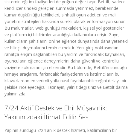
sistemin eğitim faaliyetleri de yoğun değer taşır. Bettilt, sadece
kendi içerisindeki gereçleri sunmakla yetinmez, beraberinde
kumar düşkünlüğü tehlikeleri, sıhhatli oyun adetleri ve mali
yönetim stratejileri hakkında sürekli olarak enformasyon sunar.
Bu malumatlar, web günlüğü makaleleri, kişisel yol göstericiler
ve platform içi bildirimler aracılığıyla kullanıcılara erişir. Gaye,
kullanıcıların şahıslarını online eğlence dünyasında daha yetenekli
ve bilinçli duymalarını temin etmektir. Yeni giriş noktasından
rahatça erişim sağlanabilen bu yardım ve farkındalık kaynakları,
oyuncuların eğlence deneyimlerini daha güvenli ve kontrollü
vaziyete sokmaları için elzemdir. Bu bölümde, Bettilt’in sunduğu
himaye araçlarını, farkındalık faaliyetlerini ve katılımcıların bu
kılavuzlardan en verimli yolla nasıl faydalanabileceğini detaylı bir
şekilde inceleyeceğiz. Hatırlayın, yalnız değilsiniz ve Bettilt daima
yakınınızda.
7/24 Aktif Destek ve Ehil Müşavirlik:
Yakınınızdaki İtimat Edilir Ses
Yapının sunduğu 7/24 anlık destek hizmeti, katılımcıların bir