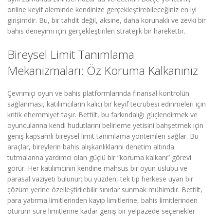
online keyif aleminde kendinize gerçekleştirebileceğiniz en iyi
girişimdir. Bu, bir tahdit değil, aksine, daha korunaklı ve zevki bir
bahis deneyimi için gerçekleştirilen stratejik bir harekettir.
Bireysel Limit Tanımlama
Mekanizmaları: Öz Koruma Kalkanınız
Çevrimiçi oyun ve bahis platformlarında finansal kontrolün
sağlanması, katılımcıların kalıcı bir keyif tecrübesi edinmeleri için
kritik ehemmiyet taşır. Bettilt, bu farkındalığı güçlendirmek ve
oyuncularına kendi hudutlarını belirleme yetisini bahşetmek için
geniş kapsamlı bireysel limit tanımlama yöntemleri sağlar. Bu
araçlar, bireylerin bahis alışkanlıklarını denetim altında
tutmalarına yardımcı olan güçlü bir “koruma kalkanı” görevi
görür. Her katılımcının kendine mahsus bir oyun üslubu ve
parasal vaziyeti bulunur; bu yüzden, tek tip herkese uyan bir
çözüm yerine özelleştirilebilir sınırlar sunmak mühimdir. Bettilt,
para yatırma limitlerinden kayıp limitlerine, bahis limitlerinden
oturum süre limitlerine kadar geniş bir yelpazede seçenekler