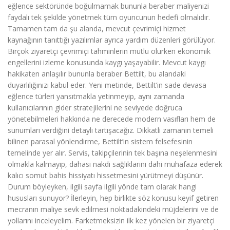
eğlence sektöründe boğulmamak bununla beraber maliyenizi
faydalı tek şekilde yönetmek tüm oyuncunun hedefi olmalıdır.
Tamamen tam da şu alanda, mevcut çevrimiçi hizmet
kaynağının tanıttığı yazılımlar ayrıca yardım düzenleri görülüyor.
Birçok ziyaretçi çevrimiçi tahminlerin mutlu olurken ekonomik
engellerini izleme konusunda kaygı yaşayabilir. Mevcut kaygı
hakikaten anlaşılır bununla beraber Bettilt, bu alandaki
duyarlılığınızı kabul eder. Yeni metinde, Bettilt’in sade devasa
eğlence türleri yansıtmakla yetinmeyip, aynı zamanda
kullanıcılarının gider stratejilerini ne seviyede doğruca
yönetebilmeleri hakkında ne derecede modern vasıfları hem de
sunumları verdiğini detaylı tartışacağız. Dikkatli zamanın temeli
bilinen parasal yönlendirme, Bettilt’in sistem felsefesinin
temelinde yer alır. Servis, takipçilerinin tek başına neşelenmesini
olmakla kalmayıp, dahası nakdi sağlıklarını dahi muhafaza ederek
kalıcı somut bahis hissiyatı hissetmesini yürütmeyi düşünür.
Durum böyleyken, ilgili sayfa ilgili yönde tam olarak hangi
hususları sunuyor? İlerleyin, hep birlikte söz konusu keyif getiren
mecranın maliye sevk edilmesi noktadakindeki müjdelerini ve de
yollarını inceleyelim. Farketmeksizin ilk kez yönelen bir ziyaretçi