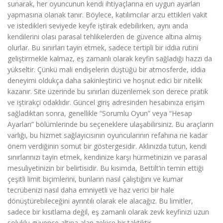
sunarak, her oyuncunun kendi ihtiyaçlarına en uygun ayarları
yapmasına olanak tanır. Böylece, katılımcılar arzu ettikleri vakit
ve istedikleri seviyede keyfe iştirak edebilirken, aynı anda
kendilerini olası parasal tehlikelerden de güvence altına almış
olurlar. Bu sınırları tayin etmek, sadece tertipli bir iddia rutini
geliştirmekle kalmaz, eş zamanlı olarak keyfin sağladığı hazzı da
yükseltir. Çünkü mali endişelerin düştüğü bir atmosferde, iddia
deneyimi oldukça daha sakinleştirici ve hoşnut edici bir nitelik
kazanır. Site üzerinde bu sınırları düzenlemek son derece pratik
ve iştirakçi odaklıdır. Güncel giriş adresinden hesabınıza erişim
sağladıktan sonra, genellikle “Sorumlu Oyun” veya “Hesap
Ayarları” bölümlerinde bu seçeneklere ulaşabilirsiniz. Bu araçların
varlığı, bu hizmet sağlayıcısının oyuncularının refahına ne kadar
önem verdiğinin somut bir göstergesidir. Aklınızda tutun, kendi
sınırlarınızı tayin etmek, kendinize karşı hürmetinizin ve parasal
mesuliyetinizin bir belirtisidir. Bu kısımda, Bettilt’in temin ettiği
çeşitli limit biçimlerini, bunların nasıl çalıştığını ve kumar
tecrübenizi nasıl daha emniyetli ve haz verici bir hale
dönüştürebileceğini ayrıntılı olarak ele alacağız. Bu limitler,
sadece bir kısıtlama değil, eş zamanlı olarak zevk keyfinizi uzun
soluklu güvence altına alan zekice bir taktiktir.