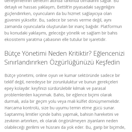
deneyimlerinin denetim altında farkında olmalarını sağlar. Bu
detaylı ve hassas yaklaşım, Bettilt’in piyasadaki saygınlığını
güçlendirirken, oyuncuların da bu hizmet sağlayıcıya olan
güvenini yükseltir. Bu, sadece bir servis verme değil, aynı
zamanda oyuncularla oluşturulan bir inanç bağıdır. Platformun
bu konudaki yaklaşımı, geleceğe yönelik ve sağlam bir bahis
ekosistemi yaratma çabasının elle tutulur bir işaretidir.
Bütçe Yönetimi Neden Kritiktir? Eğlencenizi
Sınırlandırırken Özgürlüğünüzü Keşfedin
Bütçe yönetimi, online oyun ve kumar sektöründe sadece bir
teklif değil, neredeyse bir zorunluluktur ve bunun gerekçeleri
epey kolaydır: keyfinizi sürdürülebilir kılmak ve parasal
problemlerden kaçınmak. Bahis, bir eğlence biçimi olarak
durmalı, asla bir geçim yolu veya mali külfet dönüşmemelidir.
Harcama kontrolü, size bu uyumu temin etme gücü sunar.
Saptanmış limitler içinde bahis yapmak, bahisin hareketini ve
zevkinin artırırken, ek olarak öngörülmeyen ziyanların neden
olabileceği gerilimi ve hüsranı da yok eder. Bu, garip bir biçimde,