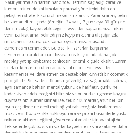
Nakit yatırma sınırlarının haricinde, Bettilt’in sağladığı zarar ve
kumar limitleri de katılımcıların parasal yönetimini daha da
pekiştiren stratejik kontrol mekanizmalarıdır. Zarar sınırları, belirli
bir zaman dilimi içinde (örneğin, 24 saat, 7 gün veya 30 gün) ne
denli meblağ kaybedebileceğinizi evvelden saptamanıza imkan
verir. Bu kısıtlama, belirlediğiniz kayıp miktarına ulaştığınızda,
mecranın size daha çok kumar oynamanıza müsaade
etmemesini temin eder. Bu özellik, “zararları karşılama”
sendromu olarak tanınan, hissiyatı reaksiyonlarla daha çok
meblağ yatırıp kaybetme tehlikesini önemli ölçüde eksiltir. Zarar
sınırları, kumar tecrübenizin parasal neticelerini evvelden
kestirmenize ve idare etmenize destek olan kuvvetli bir otomatik
pilot gibidir. Bu, sadece finansal güvenliğinizi sağlamakla kalmaz,
aynı zamanda bahisin mental yükünü de hafifletir, çünkü ne
kadar ziyan edebileceğinizi bilirsiniz ve bu hududu geçme kaygısı
duymazsınız. Kumar sınırları ise, tek bir kumarda yahut belli bir
oyun çeşidinde ne denli meblağ yatırabileceğinizi kısıtlamanıza
fırsat verir. Bu, özellikle riskli oyunlara veya ani hükümlerle yüklü
miktarlar aktarma eğilimi gösteren kullanıcılar için avantajlıdır.
Tek seferde çok büyük miktarlar kaybetme riskini azaltır ve daha
dengeli bir kumar biçimini özendirir. Bettilt, bu kısıtlamaları da