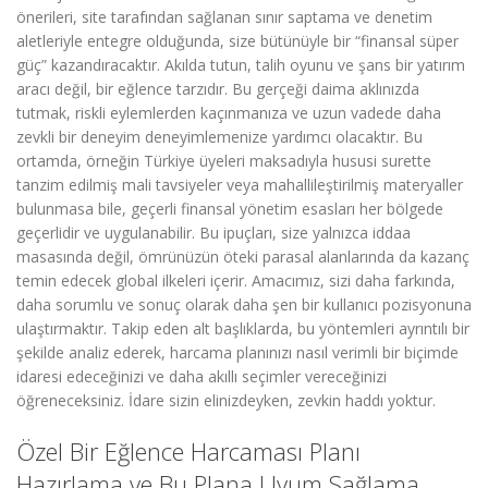
önerileri, site tarafından sağlanan sınır saptama ve denetim
aletleriyle entegre olduğunda, size bütünüyle bir “finansal süper
güç” kazandıracaktır. Akılda tutun, talih oyunu ve şans bir yatırım
aracı değil, bir eğlence tarzıdır. Bu gerçeği daima aklınızda
tutmak, riskli eylemlerden kaçınmanıza ve uzun vadede daha
zevkli bir deneyim deneyimlemenize yardımcı olacaktır. Bu
ortamda, örneğin Türkiye üyeleri maksadıyla hususi surette
tanzim edilmiş mali tavsiyeler veya mahallileştirilmiş materyaller
bulunmasa bile, geçerli finansal yönetim esasları her bölgede
geçerlidir ve uygulanabilir. Bu ipuçları, size yalnızca iddaa
masasında değil, ömrünüzün öteki parasal alanlarında da kazanç
temin edecek global ilkeleri içerir. Amacımız, sizi daha farkında,
daha sorumlu ve sonuç olarak daha şen bir kullanıcı pozisyonuna
ulaştırmaktır. Takip eden alt başlıklarda, bu yöntemleri ayrıntılı bir
şekilde analiz ederek, harcama planınızı nasıl verimli bir biçimde
idaresi edeceğinizi ve daha akıllı seçimler vereceğinizi
öğreneceksiniz. İdare sizin elinizdeyken, zevkin haddı yoktur.
Özel Bir Eğlence Harcaması Planı
Hazırlama ve Bu Plana Uyum Sağlama