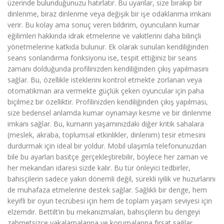
üzerinde bulunduğunuzu hatırlatır. Bu uyarılar, size bırakıp bir
dinlenme, biraz dinlenme veya değişik bir işe odaklanma imkanı
verir. Bu kolay ama sonuç veren bildirim, oyuncuların kumar
eğilimleri hakkında idrak etmelerine ve vakitlerini daha bilinçli
yönetmelerine katkıda bulunur. Ek olarak sunulan kendiliğinden
seans sonlandırma fonksiyonu ise, tespit ettiğiniz bir seans
zamanı dolduğunda profilinizden kendiliğinden çıkış yapılmasını
sağlar. Bu, özellikle isteklerini kontrol etmekte zorlanan veya
otomatikman ara vermekte güçlük çeken oyuncular için paha
biçilmez bir özelliktir. Profilinizden kendiliğinden çıkış yapılması,
size bedensel anlamda kumar oynamayı kesme ve bir dinlenme
imkanı sağlar. Bu, kumarın yaşamınızdaki diğer kritik sahalara
(meslek, akraba, toplumsal etkinlikler, dinlenim) tesir etmesini
durdurmak için ideal bir yoldur. Mobil ulaşımla telefonunuzdan
bile bu ayarları basitçe gerçekleştirebilir, böylece her zaman ve
her mekandan idaresi sizde kalır. Bu tür önleyici tedbirler,
bahisçilerin sadece yakın dönemli değil, sürekli iyilik ve huzurlarını
de muhafaza etmelerine destek sağlar. Sağlıklı bir denge, hem
keyifli bir oyun tecrübesi için hem de toplam yaşam seviyesi için
elzemdir. Bettilt’in bu mekanizmaları, bahisçilerin bu dengeyi
zahmetsizce yakalamalarına ve korumalarına fırsat sağlar.