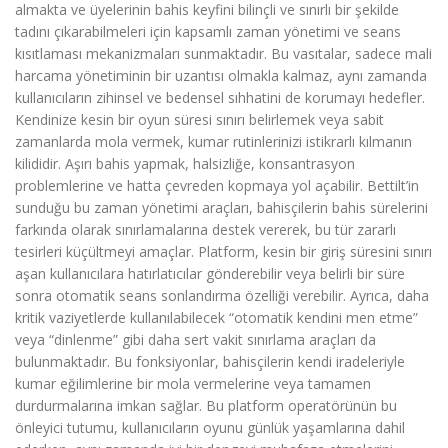
almakta ve üyelerinin bahis keyfini bilinçli ve sınırlı bir şekilde
tadını çıkarabilmeleri için kapsamlı zaman yönetimi ve seans
kısıtlaması mekanizmaları sunmaktadır. Bu vasıtalar, sadece mali
harcama yönetiminin bir uzantısı olmakla kalmaz, aynı zamanda
kullanıcıların zihinsel ve bedensel sıhhatini de korumayı hedefler.
Kendinize kesin bir oyun süresi sınırı belirlemek veya sabit
zamanlarda mola vermek, kumar rutinlerinizi istikrarlı kılmanın
kilididir. Aşırı bahis yapmak, halsizliğe, konsantrasyon
problemlerine ve hatta çevreden kopmaya yol açabilir. Bettilt’in
sunduğu bu zaman yönetimi araçları, bahisçilerin bahis sürelerini
farkında olarak sınırlamalarına destek vererek, bu tür zararlı
tesirleri küçültmeyi amaçlar. Platform, kesin bir giriş süresini sınırı
aşan kullanıcılara hatırlatıcılar gönderebilir veya belirli bir süre
sonra otomatik seans sonlandırma özelliği verebilir. Ayrıca, daha
kritik vaziyetlerde kullanılabilecek “otomatik kendini men etme”
veya “dinlenme” gibi daha sert vakit sınırlama araçları da
bulunmaktadır. Bu fonksiyonlar, bahisçilerin kendi iradeleriyle
kumar eğilimlerine bir mola vermelerine veya tamamen
durdurmalarına imkan sağlar. Bu platform operatörünün bu
önleyici tutumu, kullanıcıların oyunu günlük yaşamlarına dahil