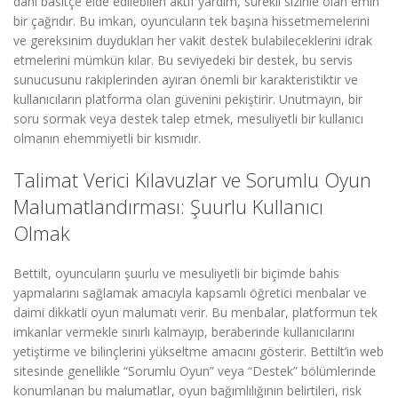
dahi basitçe elde edilebilen aktif yardım, sürekli sizinle olan emin
bir çağrıdır. Bu imkan, oyuncuların tek başına hissetmemelerini
ve gereksinim duydukları her vakit destek bulabileceklerini idrak
etmelerini mümkün kılar. Bu seviyedeki bir destek, bu servis
sunucusunu rakiplerinden ayıran önemli bir karakteristiktir ve
kullanıcıların platforma olan güvenini pekiştirir. Unutmayın, bir
soru sormak veya destek talep etmek, mesuliyetli bir kullanıcı
olmanın ehemmiyetli bir kısmıdır.
Talimat Verici Kılavuzlar ve Sorumlu Oyun
Malumatlandırması: Şuurlu Kullanıcı
Olmak
Bettilt, oyuncuların şuurlu ve mesuliyetli bir biçimde bahis
yapmalarını sağlamak amacıyla kapsamlı öğretici menbalar ve
daimi dikkatli oyun malumatı verir. Bu menbalar, platformun tek
imkanlar vermekle sınırlı kalmayıp, beraberinde kullanıcılarını
yetiştirme ve bilinçlerini yükseltme amacını gösterir. Bettilt’in web
sitesinde genellikle “Sorumlu Oyun” veya “Destek” bölümlerinde
konumlanan bu malumatlar, oyun bağımlılığının belirtileri, risk