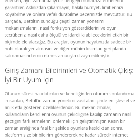
ederken, aynı zamanda iyi bir dengeyi muhafaza etmelerini
garantiler. Aklınızdan Çıkarmayın, hakiki hürriyet, limitlerinizi
koyabilme ve onlara vefalı durabilme becerinizde mevcuttur. Bu
parçada, Bettilt’in sunduğu çeşitli zaman yönetimi
mekanizmalarını, nasıl fonksiyon gösterdiklerini ve oyun
tecrübenizi nasıl daha ölçülü ve idareli kılabileceklerini etkin bir
biçimde ele alacağız. Bu araçlar, oyunun hayatınızda sadece bir
hobi olarak yer almasını ve diğer mühim kısımları geri planda
kalmamasını temin etmek amacıyla dizayn edilmiştir.
Giriş Zamanı Bildirimleri ve Otomatik Çıkış:
İyi Bir Uyum İçin
Oturum süresi hatırlatıcıları ve kendiliğinden oturum sonlandırma
imkanları, Bettilt’in zaman yönetimi vasıtaları içinde en işlevsel ve
anlık etki gösteren özelliklerdendir. Bu mekanizmalar,
kullanıcıların kendilerini oyunun çekiciliğine kapılıp zamanın nasıl
geçtiğini fark etmelerini önlemek için geliştirilmiştir. Kesin bir
zaman aralığında faal bir şekilde oyunlara katıldıktan sonra,
platform size bir bildirim göndererek ne kadar süredir internet