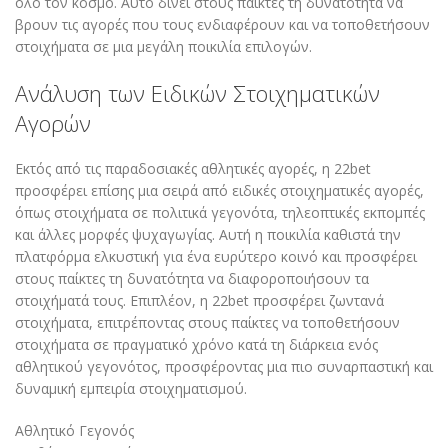
όλο τον κόσμο. Αυτό δίνει στους παίκτες τη δυνατότητα να
βρουν τις αγορές που τους ενδιαφέρουν και να τοποθετήσουν
στοιχήματα σε μια μεγάλη ποικιλία επιλογών.
Ανάλυση των Ειδικών Στοιχηματικών
Αγορών
Εκτός από τις παραδοσιακές αθλητικές αγορές, η 22bet
προσφέρει επίσης μια σειρά από ειδικές στοιχηματικές αγορές,
όπως στοιχήματα σε πολιτικά γεγονότα, τηλεοπτικές εκπομπές
και άλλες μορφές ψυχαγωγίας. Αυτή η ποικιλία καθιστά την
πλατφόρμα ελκυστική για ένα ευρύτερο κοινό και προσφέρει
στους παίκτες τη δυνατότητα να διαφοροποιήσουν τα
στοιχήματά τους. Επιπλέον, η 22bet προσφέρει ζωντανά
στοιχήματα, επιτρέποντας στους παίκτες να τοποθετήσουν
στοιχήματα σε πραγματικό χρόνο κατά τη διάρκεια ενός
αθλητικού γεγονότος, προσφέροντας μια πιο συναρπαστική και
δυναμική εμπειρία στοιχηματισμού.
Αθλητικό Γεγονός