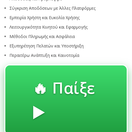
Σύγκριση Αποδόσεων με Άλλες Πλατφόρμες
Εμπειρία Χρήστη και Ευκολία Χρήσης
Λειτουργικότητα Κινητού και Εφαρμογής
Μέθοδοι Πληρωμής και Ασφάλεια
Εξυπηρέτηση Πελατών και Υποστήριξη
Περαιτέρω Ανάπτυξη και Καινοτομία
🔥 Παίξε
▶️