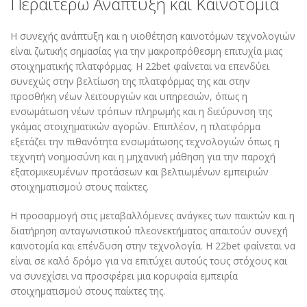
Περαιτέρω Ανάπτυξη και Καινοτομία
Η συνεχής ανάπτυξη και η υιοθέτηση καινοτόμων τεχνολογιών
είναι ζωτικής σημασίας για την μακροπρόθεσμη επιτυχία μιας
στοιχηματικής πλατφόρμας. Η 22bet φαίνεται να επενδύει
συνεχώς στην βελτίωση της πλατφόρμας της και στην
προσθήκη νέων λειτουργιών και υπηρεσιών, όπως η
ενσωμάτωση νέων τρόπων πληρωμής και η διεύρυνση της
γκάμας στοιχηματικών αγορών. Επιπλέον, η πλατφόρμα
εξετάζει την πιθανότητα ενσωμάτωσης τεχνολογιών όπως η
τεχνητή νοημοσύνη και η μηχανική μάθηση για την παροχή
εξατομικευμένων προτάσεων και βελτιωμένων εμπειριών
στοιχηματισμού στους παίκτες.
Η προσαρμογή στις μεταβαλλόμενες ανάγκες των παικτών και η
διατήρηση ανταγωνιστικού πλεονεκτήματος απαιτούν συνεχή
καινοτομία και επένδυση στην τεχνολογία. Η 22bet φαίνεται να
είναι σε καλό δρόμο για να επιτύχει αυτούς τους στόχους και
να συνεχίσει να προσφέρει μια κορυφαία εμπειρία
στοιχηματισμού στους παίκτες της.