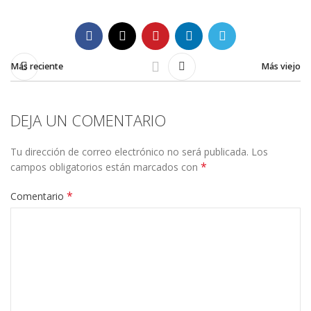
Más reciente
Más viejo
DEJA UN COMENTARIO
Tu dirección de correo electrónico no será publicada.
Los
*
campos obligatorios están marcados con
*
Comentario