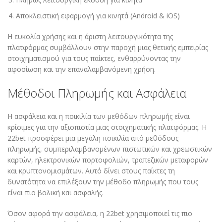
Αποκλειστική εφαρμογή για κινητά (Android & iOS)
Η ευκολία χρήσης και η άριστη λειτουργικότητα της
πλατφόρμας συμβάλλουν στην παροχή μιας θετικής εμπειρίας
στοιχηματισμού για τους παίκτες, ενθαρρύνοντας την
αφοσίωση και την επαναλαμβανόμενη χρήση.
Μέθοδοι Πληρωμής και Ασφάλεια
Η ασφάλεια και η ποικιλία των μεθόδων πληρωμής είναι
κρίσιμες για την αξιοπιστία μιας στοιχηματικής πλατφόρμας. Η
22bet προσφέρει μια μεγάλη ποικιλία από μεθόδους
πληρωμής, συμπεριλαμβανομένων πιστωτικών και χρεωστικών
καρτών, ηλεκτρονικών πορτοφολιών, τραπεζικών μεταφορών
και κρυπτονομισμάτων. Αυτό δίνει στους παίκτες τη
δυνατότητα να επιλέξουν την μέθοδο πληρωμής που τους
είναι πιο βολική και ασφαλής.
Όσον αφορά την ασφάλεια, η 22bet χρησιμοποιεί τις πιο