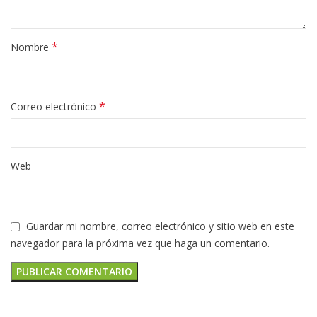
*
Nombre
*
Correo electrónico
Web
Guardar mi nombre, correo electrónico y sitio web en este
navegador para la próxima vez que haga un comentario.